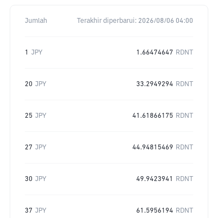
Jumlah
Terakhir diperbarui:
2026/08/06 04:00
1
JPY
1.66474647
RDNT
20
JPY
33.2949294
RDNT
25
JPY
41.61866175
RDNT
27
JPY
44.94815469
RDNT
30
JPY
49.9423941
RDNT
37
JPY
61.5956194
RDNT