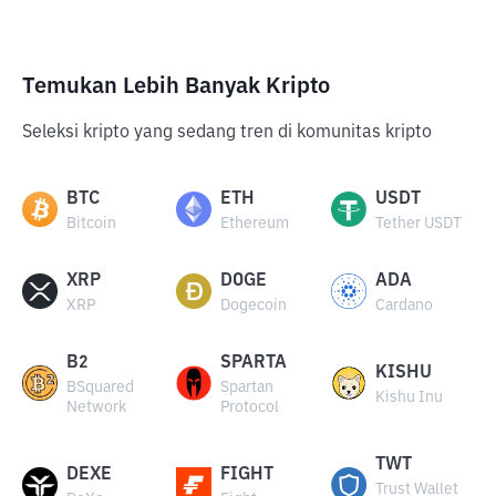
Temukan Lebih Banyak Kripto
Seleksi kripto yang sedang tren di komunitas kripto
BTC
ETH
USDT
Bitcoin
Ethereum
Tether USDT
XRP
DOGE
ADA
XRP
Dogecoin
Cardano
B2
SPARTA
KISHU
BSquared
Spartan
Kishu Inu
Network
Protocol
TWT
DEXE
FIGHT
Trust Wallet