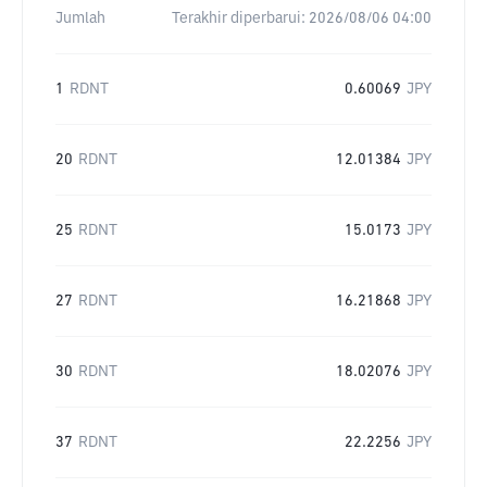
Jumlah
Terakhir diperbarui:
2026/08/06 04:00
1
RDNT
0.60069
JPY
20
RDNT
12.01384
JPY
25
RDNT
15.0173
JPY
27
RDNT
16.21868
JPY
30
RDNT
18.02076
JPY
37
RDNT
22.2256
JPY