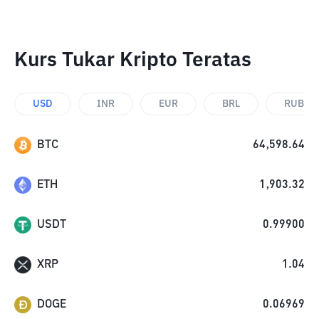
Kurs Tukar Kripto Teratas
USD
INR
EUR
BRL
RUB
BTC
64,598.64
ETH
1,903.32
USDT
0.99900
XRP
1.04
DOGE
0.06969