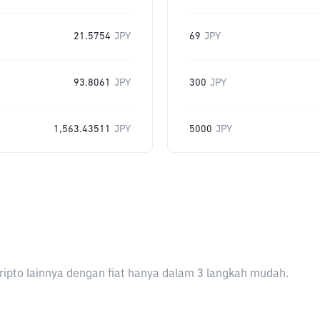
21.5754
JPY
69
JPY
93.8061
JPY
300
JPY
1,563.43511
JPY
5000
JPY
ripto lainnya dengan fiat hanya dalam 3 langkah mudah.