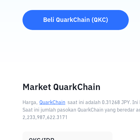
Beli
QuarkChain
(
QKC
)
Market QuarkChain
Harga,
QuarkChain
saat ini adalah
0.31268 JPY
. In
Saat ini jumlah pasokan QuarkChain yang beredar ad
2,233,987,622.3171