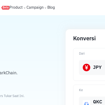
s
Product
Campaign
Blog
Beta
Konversi
Dari
JPY
arkChain.
Ke
 Tukar Saat Ini.
QKC