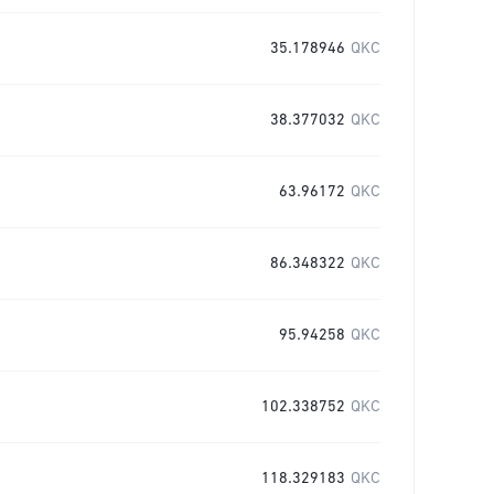
35.178946
QKC
38.377032
QKC
63.96172
QKC
86.348322
QKC
95.94258
QKC
102.338752
QKC
118.329183
QKC