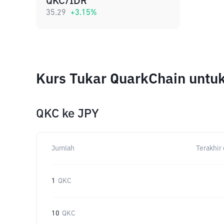
QKC/IDR
35.29
+
3.15
%
Kurs Tukar QuarkChain untu
QKC
ke
JPY
Jumlah
Terakhir 
1
QKC
10
QKC