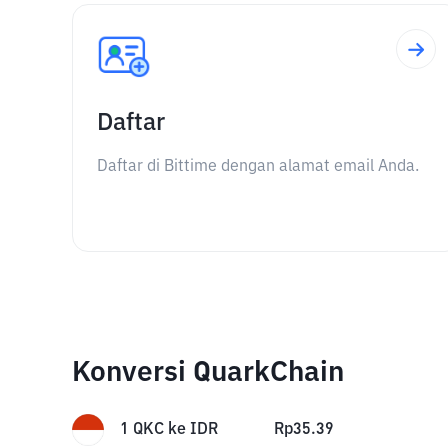
Daftar
Daftar di Bittime dengan alamat email Anda.
Konversi QuarkChain
1
QKC
ke
IDR
Rp
35.39