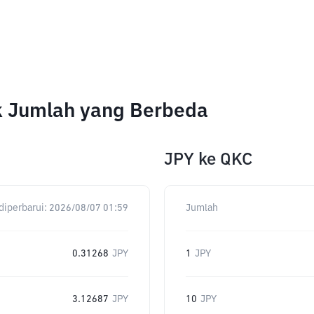
k Jumlah yang Berbeda
JPY
ke
QKC
diperbarui:
2026/08/07 01:59
Jumlah
0.31268
JPY
1
JPY
3.12687
JPY
10
JPY