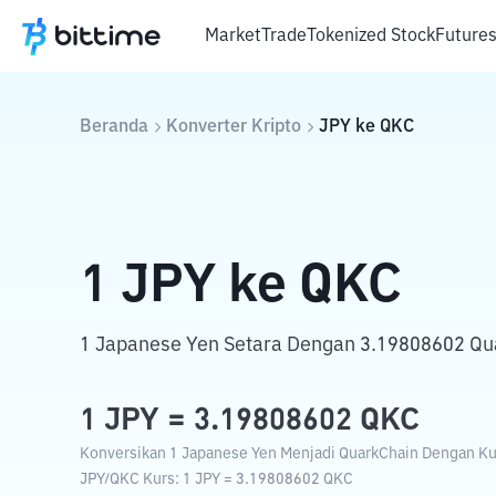
Market
Trade
Tokenized Stock
Future
Beranda
Konverter Kripto
JPY
ke
QKC
1
JPY
ke
QKC
1 Japanese Yen Setara Dengan 3.19808602 Qu
1
JPY
=
3.19808602
QKC
Konversikan 1 Japanese Yen Menjadi QuarkChain Dengan Kurs
JPY
/
QKC
Kurs
: 1
JPY
=
3.19808602
QKC