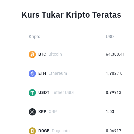
Kurs Tukar Kripto Teratas
Kripto
USD
BTC
Bitcoin
64,380.41
ETH
Ethereum
1,902.10
USDT
Tether USDT
0.99913
XRP
XRP
1.03
DOGE
Dogecoin
0.06917