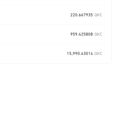
220.667935
QKC
959.425808
QKC
15,990.43014
QKC