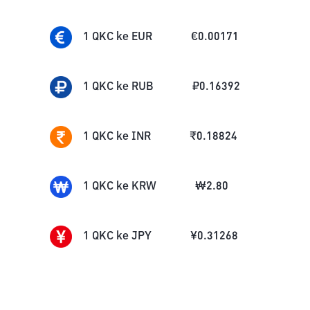
1
QKC
ke
EUR
€
0.00171
1
QKC
ke
RUB
₽
0.16392
1
QKC
ke
INR
₹
0.18824
1
QKC
ke
KRW
₩
2.80
1
QKC
ke
JPY
¥
0.31268