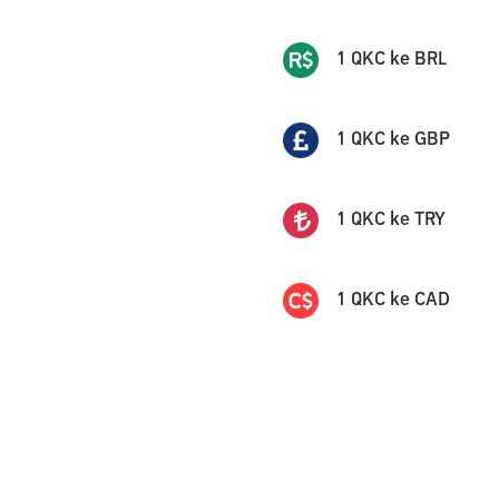
1
QKC
ke
BRL
1
QKC
ke
GBP
1
QKC
ke
TRY
1
QKC
ke
CAD