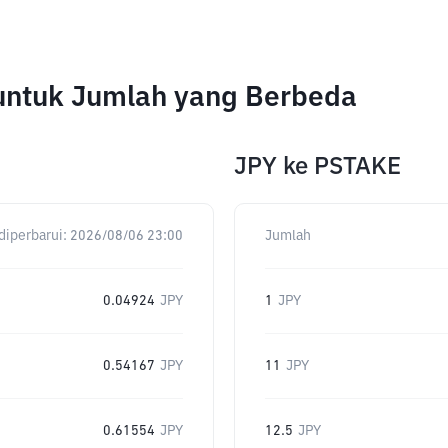
untuk Jumlah yang Berbeda
JPY
ke
PSTAKE
diperbarui:
2026/08/06 23:00
Jumlah
0.04924
JPY
1
JPY
0.54167
JPY
11
JPY
0.61554
JPY
12.5
JPY