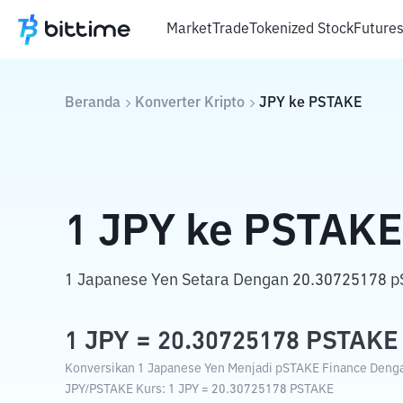
Market
Trade
Tokenized Stock
Future
Beranda
Konverter Kripto
JPY
ke
PSTAKE
1
JPY
ke
PSTAKE
1 Japanese Yen Setara Dengan 20.30725178 p
1
JPY
=
20.30725178
PSTAKE
Konversikan 1 Japanese Yen Menjadi pSTAKE Finance Dengan
JPY
/
PSTAKE
Kurs
: 1
JPY
=
20.30725178
PSTAKE