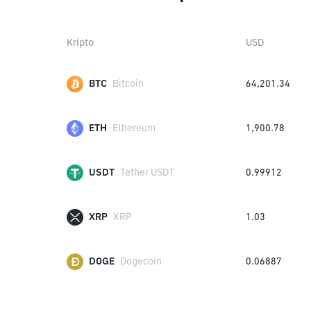
Kripto
USD
BTC
Bitcoin
64,201.34
ETH
Ethereum
1,900.78
USDT
Tether USDT
0.99912
XRP
XRP
1.03
DOGE
Dogecoin
0.06887