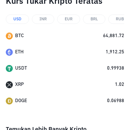
Kurs Tukar Kripto Teratas
USD
INR
EUR
BRL
RUB
BTC
64,881.72
ETH
1,912.25
USDT
0.99938
XRP
1.02
DOGE
0.06988
Temukan Lebih Banyak Kripto