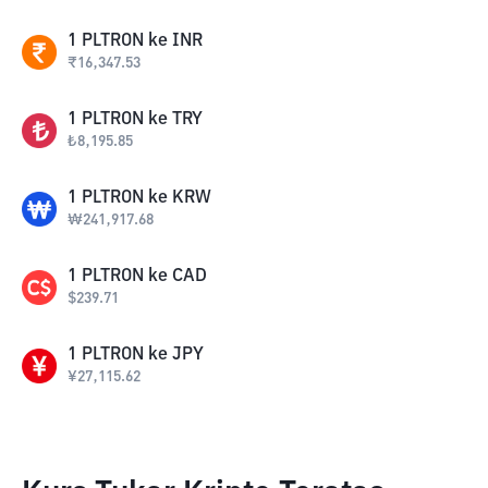
1
PLTRON
ke
INR
₹
16,347.53
1
PLTRON
ke
TRY
₺
8,195.85
1
PLTRON
ke
KRW
₩
241,917.68
1
PLTRON
ke
CAD
$
239.71
1
PLTRON
ke
JPY
¥
27,115.62