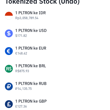
Tokenized Stock (Ondo)
1
PLTRON
ke
IDR
Rp
3,058,789.54
1
PLTRON
ke
USD
$
171.82
1
PLTRON
ke
EUR
€
148.62
1
PLTRON
ke
BRL
R$
875.93
1
PLTRON
ke
RUB
₽
14,135.75
1
PLTRON
ke
GBP
£
127.36