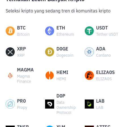
Seleksi kripto yang sedang tren di komunitas kripto
BTC
ETH
USDT
Bitcoin
Ethereum
Tether USDT
XRP
DOGE
ADA
XRP
Dogecoin
Cardano
MAGMA
HEMI
ELIZAOS
Magma
HEMI
ELIZAOS
Finance
DOP
PRO
LAB
Data
Propy
Ownership
LAB
Protocol