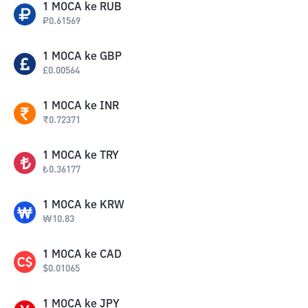
1
MOCA
ke
RUB
₽
0.61569
1
MOCA
ke
GBP
£
0.00564
1
MOCA
ke
INR
₹
0.72371
1
MOCA
ke
TRY
₺
0.36177
1
MOCA
ke
KRW
₩
10.83
1
MOCA
ke
CAD
$
0.01065
1
MOCA
ke
JPY