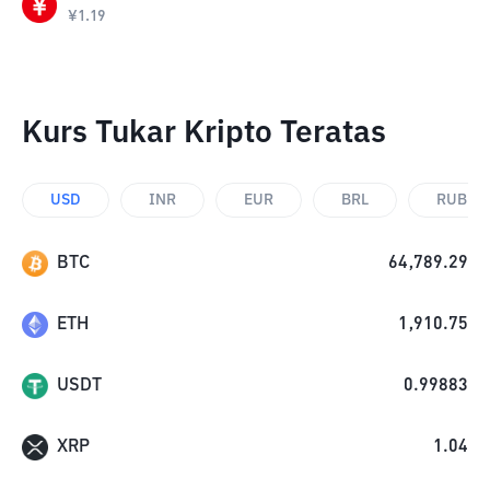
¥
1.19
Kurs Tukar Kripto Teratas
USD
INR
EUR
BRL
RUB
BTC
64,789.29
ETH
1,910.75
USDT
0.99883
XRP
1.04