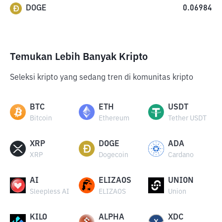
DOGE
0.06984
Temukan Lebih Banyak Kripto
Seleksi kripto yang sedang tren di komunitas kripto
BTC
ETH
USDT
Bitcoin
Ethereum
Tether USDT
XRP
DOGE
ADA
XRP
Dogecoin
Cardano
AI
ELIZAOS
UNION
Sleepless AI
ELIZAOS
Union
KILO
ALPHA
XDC