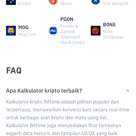
KiloEx
Stella
XDC Network
PGON
BONE
Procter &
MOG
Gamble
Bone
Mog Coin
Tokenized
Shibaswap
Stock (Ondo)
FAQ
Apa Kalkulator kripto terbaik?
Kalkulator kripto Bittime adalah pilihan populer dan
terpercaya, menawarkan konversi kurs secara real-time
untuk berbagai aset kripto dan mata uang fiat.
Kalkulator Bittime juga menyediakan fitur tambahan
seperti data historis dan tampilan UI/UX yang baik