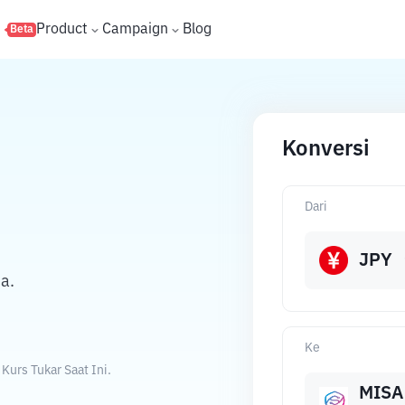
s
Product
Campaign
Blog
Beta
Konversi
Dari
JPY
a.
Ke
urs Tukar Saat Ini.
MISA