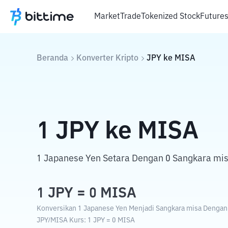
Market
Trade
Tokenized Stock
Future
Beranda
Konverter Kripto
JPY
ke
MISA
1
JPY
ke
MISA
1 Japanese Yen Setara Dengan 0 Sangkara mis
1
JPY
=
0
MISA
Konversikan 1 Japanese Yen Menjadi Sangkara misa Dengan K
JPY
/
MISA
Kurs
: 1
JPY
=
0
MISA