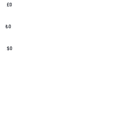
£
0
₺
0
$
0