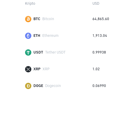
Kripto
USD
BTC
Bitcoin
64,865.60
ETH
Ethereum
1,913.04
USDT
Tether USDT
0.99938
XRP
XRP
1.02
DOGE
Dogecoin
0.06990