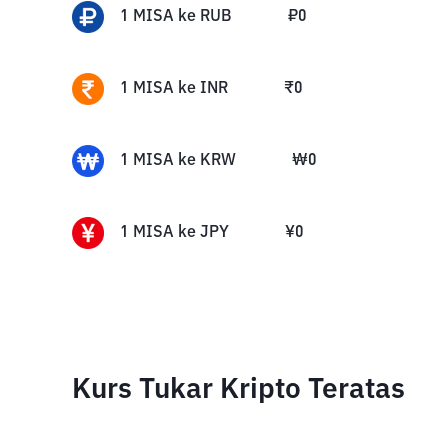
1
MISA
ke
RUB
₽
0
1
MISA
ke
INR
₹
0
1
MISA
ke
KRW
₩
0
1
MISA
ke
JPY
¥
0
Kurs Tukar Kripto Teratas