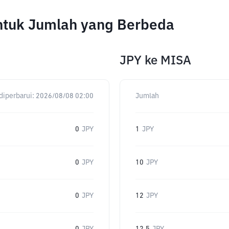
ntuk Jumlah yang Berbeda
JPY
ke
MISA
diperbarui:
2026/08/08 02:00
Jumlah
0
JPY
1
JPY
0
JPY
10
JPY
0
JPY
12
JPY