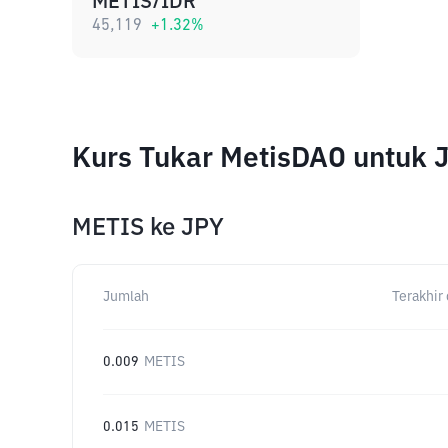
METIS/IDR
45,119
+
1.32
%
Kurs Tukar MetisDAO untuk 
METIS
ke
JPY
Jumlah
Terakhir 
0.009
METIS
0.015
METIS