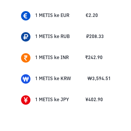
1
METIS
ke
EUR
€
2.20
1
METIS
ke
RUB
₽
208.33
1
METIS
ke
INR
₹
242.90
1
METIS
ke
KRW
₩
3,594.51
1
METIS
ke
JPY
¥
402.90