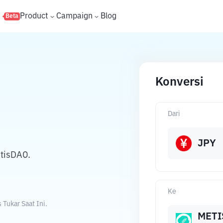
s
Product
Campaign
Blog
Beta
Konversi
Dari
JPY
tisDAO.
Ke
Tukar Saat Ini.
METI