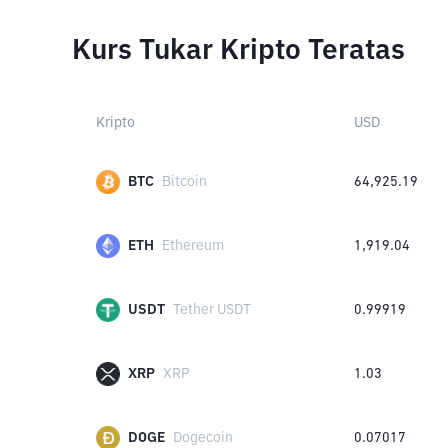
Kurs Tukar Kripto Teratas
Kripto
USD
BTC
Bitcoin
64,925.19
ETH
Ethereum
1,919.04
USDT
Tether USDT
0.99919
XRP
XRP
1.03
DOGE
Dogecoin
0.07017