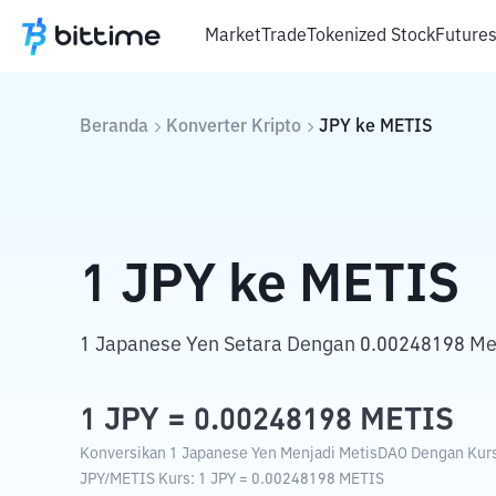
Market
Trade
Tokenized Stock
Future
Beranda
Konverter Kripto
JPY
ke
METIS
1
JPY
ke
METIS
1 Japanese Yen Setara Dengan 0.00248198 Me
1
JPY
=
0.00248198
METIS
Konversikan 1 Japanese Yen Menjadi MetisDAO Dengan Kurs 
JPY
/
METIS
Kurs
: 1
JPY
=
0.00248198
METIS