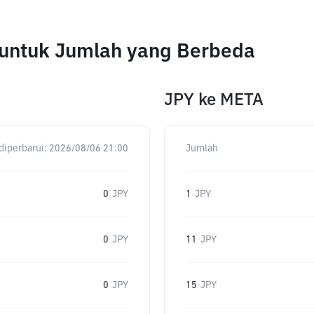
 untuk Jumlah yang Berbeda
JPY
ke
META
diperbarui:
2026/08/06 21:00
Jumlah
0
JPY
1
JPY
0
JPY
11
JPY
0
JPY
15
JPY