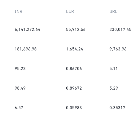
INR
EUR
BRL
6,141,272.64
55,912.56
330,017.45
181,696.98
1,654.24
9,763.96
95.23
0.86706
5.11
98.49
0.89672
5.29
6.57
0.05983
0.35317