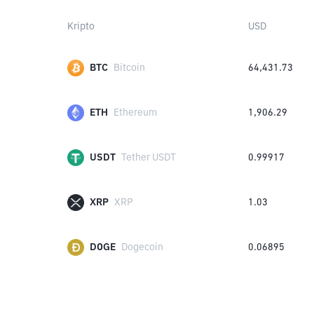
Kripto
USD
BTC
Bitcoin
64,431.73
ETH
Ethereum
1,906.29
USDT
Tether USDT
0.99917
XRP
XRP
1.03
DOGE
Dogecoin
0.06895