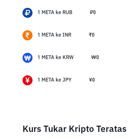
1
META
ke
RUB
₽
0
1
META
ke
INR
₹
0
1
META
ke
KRW
₩
0
1
META
ke
JPY
¥
0
Kurs Tukar Kripto Teratas