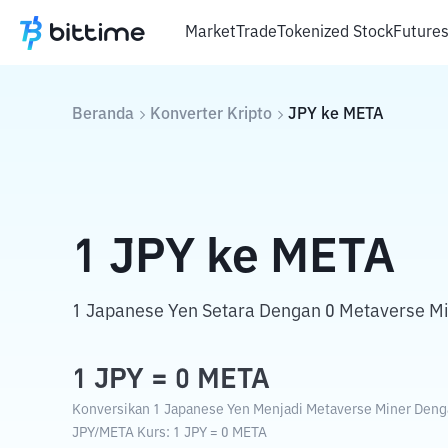
Market
Trade
Tokenized Stock
Future
Beranda
Konverter Kripto
JPY
ke
META
1
JPY
ke
META
1 Japanese Yen Setara Dengan 0 Metaverse Mi
1
JPY
=
0
META
Konversikan 1 Japanese Yen Menjadi Metaverse Miner Dengan
JPY
/
META
Kurs
: 1
JPY
=
0
META