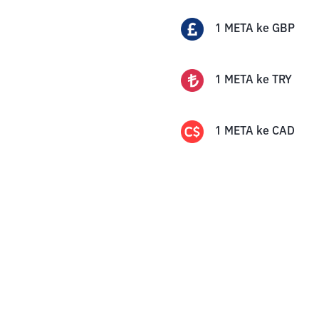
1
META
ke
GBP
1
META
ke
TRY
1
META
ke
CAD