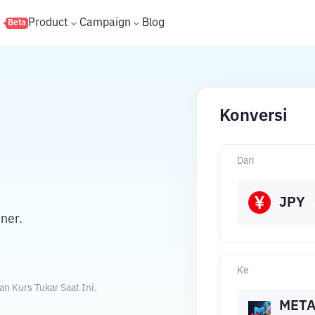
s
Product
Campaign
Blog
Beta
Konversi
Dari
JPY
ner.
Ke
 Kurs Tukar Saat Ini.
MET