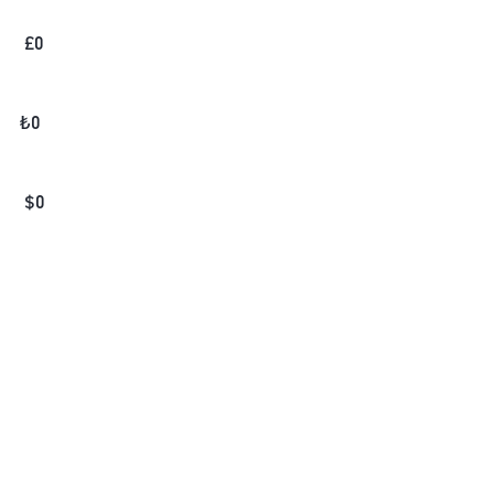
£
0
₺
0
$
0