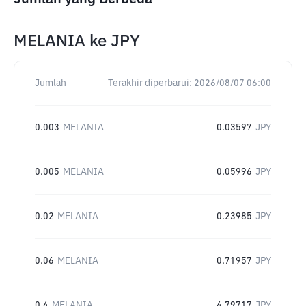
MELANIA
ke
JPY
Jumlah
Terakhir diperbarui:
2026/08/07 06:00
0.003
MELANIA
0.03597
JPY
0.005
MELANIA
0.05996
JPY
0.02
MELANIA
0.23985
JPY
0.06
MELANIA
0.71957
JPY
0.4
MELANIA
4.79717
JPY