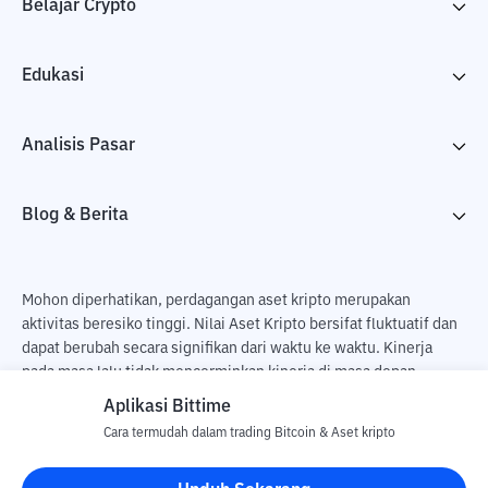
Belajar Crypto
Edukasi
Analisis Pasar
Blog & Berita
Mohon diperhatikan, perdagangan aset kripto merupakan
aktivitas beresiko tinggi. Nilai Aset Kripto bersifat fluktuatif dan
dapat berubah secara signifikan dari waktu ke waktu. Kinerja
pada masa lalu tidak mencerminkan kinerja di masa depan.
Terdapat risiko kehilangan sebagai dampak dari membeli dan
Aplikasi Bittime
menjual aset kripto dan sepenuhnya keputusan independen dari
Cara termudah dalam trading Bitcoin & Aset kripto
pengguna. PT Utama Aset Digital Indonesia (Bittime) tidak
bertanggung jawab atas perubahan fluktuasi dari nilai tukar Aset