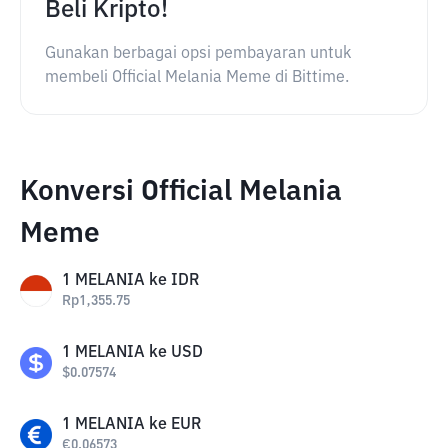
Beli Kripto!
Gunakan berbagai opsi pembayaran untuk
membeli Official Melania Meme di Bittime.
Konversi Official Melania
Meme
1
MELANIA
ke
IDR
Rp
1,355.75
1
MELANIA
ke
USD
$
0.07574
1
MELANIA
ke
EUR
€
0.06573