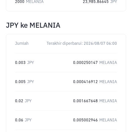
2000
MELANIA
23,985.86645
JPY
JPY
ke
MELANIA
Jumlah
Terakhir diperbarui:
2026/08/07 06:00
0.003
JPY
0.000250147
MELANIA
0.005
JPY
0.000416912
MELANIA
0.02
JPY
0.001667648
MELANIA
0.06
JPY
0.005002946
MELANIA