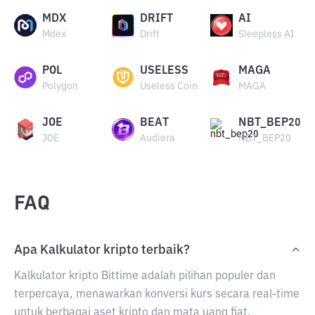
MDX
DRIFT
AI
Mdex
Drift
Sleepless AI
POL
USELESS
MAGA
Polygon
Useless Coin
MAGA
JOE
BEAT
NBT_BEP20
JOE
Audiera
NBT_BEP20
FAQ
Apa Kalkulator kripto terbaik?
Kalkulator kripto Bittime adalah pilihan populer dan
terpercaya, menawarkan konversi kurs secara real-time
untuk berbagai aset kripto dan mata uang fiat.