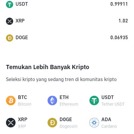
USDT
0.99911
XRP
1.02
DOGE
0.06935
Temukan Lebih Banyak Kripto
Seleksi kripto yang sedang tren di komunitas kripto
BTC
ETH
USDT
Bitcoin
Ethereum
Tether USDT
XRP
DOGE
ADA
XRP
Dogecoin
Cardano