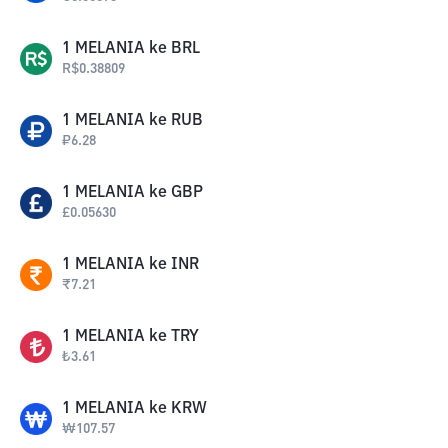
1
MELANIA
ke
BRL
R$
0.38809
1
MELANIA
ke
RUB
₽
6.28
1
MELANIA
ke
GBP
£
0.05630
1
MELANIA
ke
INR
₹
7.21
1
MELANIA
ke
TRY
₺
3.61
1
MELANIA
ke
KRW
₩
107.57