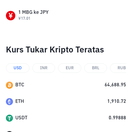
1
MBG
ke
JPY
¥
17.01
Kurs Tukar Kripto Teratas
USD
INR
EUR
BRL
RUB
BTC
64,688.95
ETH
1,910.72
USDT
0.99888