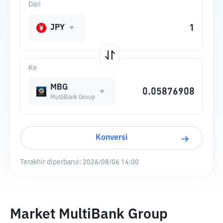
Dari
JPY
Ke
MBG
MultiBank Group
Konversi
Terakhir diperbarui:
2026/08/06 14:00
Market MultiBank Group