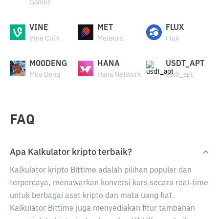
Games
VINE
MET
FLUX
Vine Coin
Meteora
Flux
MOODENG
HANA
USDT_APT
Moo Deng
Hana Network
usdt_apt
FAQ
Apa Kalkulator kripto terbaik?
Kalkulator kripto Bittime adalah pilihan populer dan
terpercaya, menawarkan konversi kurs secara real-time
untuk berbagai aset kripto dan mata uang fiat.
Kalkulator Bittime juga menyediakan fitur tambahan