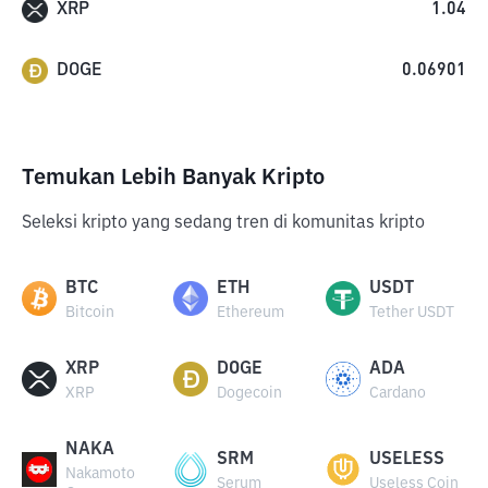
XRP
1.04
DOGE
0.06901
Temukan Lebih Banyak Kripto
Seleksi kripto yang sedang tren di komunitas kripto
BTC
ETH
USDT
Bitcoin
Ethereum
Tether USDT
XRP
DOGE
ADA
XRP
Dogecoin
Cardano
NAKA
SRM
USELESS
Nakamoto
Serum
Useless Coin