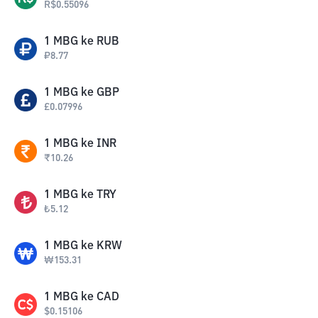
R$
0.55096
1
MBG
ke
RUB
₽
8.77
1
MBG
ke
GBP
£
0.07996
1
MBG
ke
INR
₹
10.26
1
MBG
ke
TRY
₺
5.12
1
MBG
ke
KRW
₩
153.31
1
MBG
ke
CAD
$
0.15106