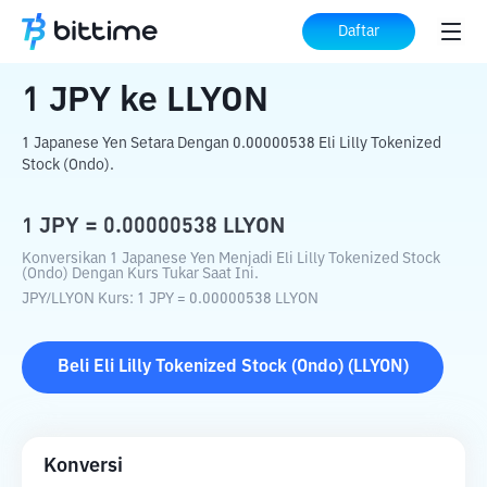
Beranda
Konverter Kripto
JPY
ke
LLYON
Daftar
1
JPY
ke
LLYON
1 Japanese Yen Setara Dengan 0.00000538 Eli Lilly Tokenized
Stock (Ondo).
1
JPY
=
0.00000538
LLYON
Konversikan 1 Japanese Yen Menjadi Eli Lilly Tokenized Stock
(Ondo) Dengan Kurs Tukar Saat Ini.
JPY
/
LLYON
Kurs
: 1
JPY
=
0.00000538
LLYON
Beli
Eli Lilly Tokenized Stock (Ondo)
(
LLYON
)
Konversi