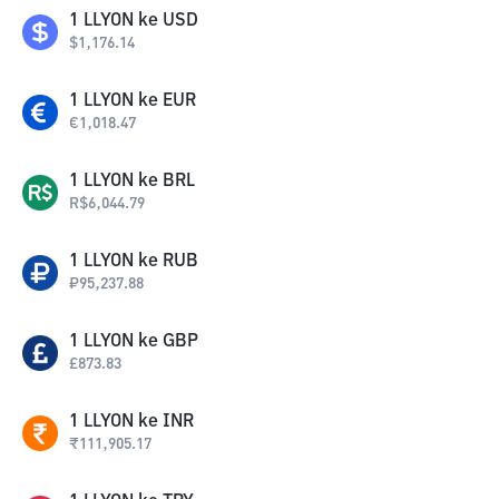
1
LLYON
ke
USD
$
1,176.14
1
LLYON
ke
EUR
€
1,018.47
1
LLYON
ke
BRL
R$
6,044.79
1
LLYON
ke
RUB
₽
95,237.88
1
LLYON
ke
GBP
£
873.83
1
LLYON
ke
INR
₹
111,905.17