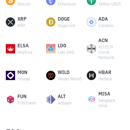
Bitcoin
Ethereum
Tether USDT
XRP
DOGE
ADA
XRP
Dogecoin
Cardano
ACN
ELSA
LDO
AITECH
HeyElsa
Lido DAO
Cloud
Network
MON
WILD
HBAR
monad
Wilder World
Hedera
MISA
FUN
ALT
Sangkara
FUNToken
Altlayer
misa