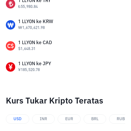
1
LLYON
ke
TRY
₺
55,980.84
1
LLYON
ke
KRW
₩
1,670,621.98
1
LLYON
ke
CAD
$
1,648.31
1
LLYON
ke
JPY
¥
185,520.78
Kurs Tukar Kripto Teratas
USD
INR
EUR
BRL
RUB