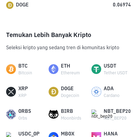
DOGE
0.06974
Temukan Lebih Banyak Kripto
Seleksi kripto yang sedang tren di komunitas kripto
BTC
ETH
USDT
Bitcoin
Ethereum
Tether USDT
XRP
DOGE
ADA
XRP
Dogecoin
Cardano
ORBS
BIRB
NBT_BEP20
Orbs
Moonbirds
NBT_BEP20
USDC_OP
MBOX
HANA