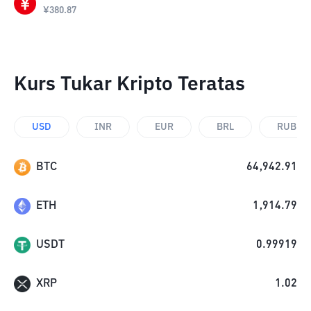
¥
380.87
Kurs Tukar Kripto Teratas
USD
INR
EUR
BRL
RUB
BTC
64,942.91
ETH
1,914.79
USDT
0.99919
XRP
1.02