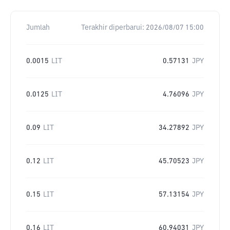
Jumlah
Terakhir diperbarui:
2026/08/07 15:00
0.0015
LIT
0.57131
JPY
0.0125
LIT
4.76096
JPY
0.09
LIT
34.27892
JPY
0.12
LIT
45.70523
JPY
0.15
LIT
57.13154
JPY
0.16
LIT
60.94031
JPY