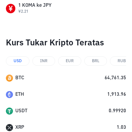
1
KOMA
ke
JPY
¥
2.21
Kurs Tukar Kripto Teratas
USD
INR
EUR
BRL
RUB
BTC
64,761.35
ETH
1,913.96
USDT
0.99920
XRP
1.03