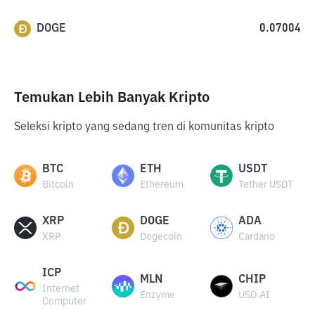
DOGE
0.07004
Temukan Lebih Banyak Kripto
Seleksi kripto yang sedang tren di komunitas kripto
BTC
ETH
USDT
Bitcoin
Ethereum
Tether USDT
XRP
DOGE
ADA
XRP
Dogecoin
Cardano
ICP
MLN
CHIP
Internet
Enzyme
USD.AI
Computer