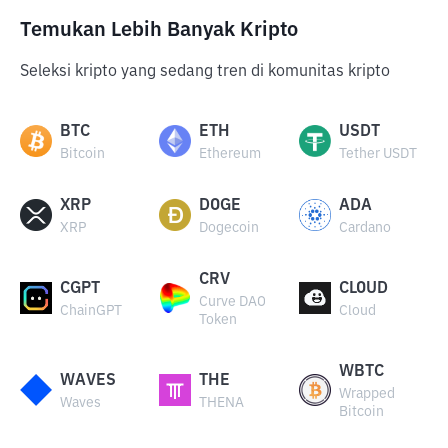
Temukan Lebih Banyak Kripto
Seleksi kripto yang sedang tren di komunitas kripto
BTC
ETH
USDT
Bitcoin
Ethereum
Tether USDT
XRP
DOGE
ADA
XRP
Dogecoin
Cardano
CRV
CGPT
CLOUD
Curve DAO
ChainGPT
Cloud
Token
WBTC
WAVES
THE
Wrapped
Waves
THENA
Bitcoin