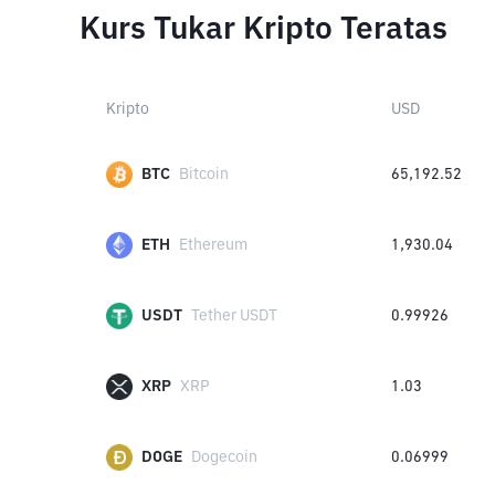
Kurs Tukar Kripto Teratas
Kripto
USD
BTC
Bitcoin
65,192.52
ETH
Ethereum
1,930.04
USDT
Tether USDT
0.99926
XRP
XRP
1.03
DOGE
Dogecoin
0.06999