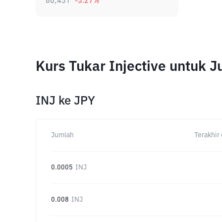
80,431
-3.27
%
Kurs Tukar Injective untuk 
INJ
ke
JPY
Jumlah
Terakhir 
0.0005
INJ
0.008
INJ