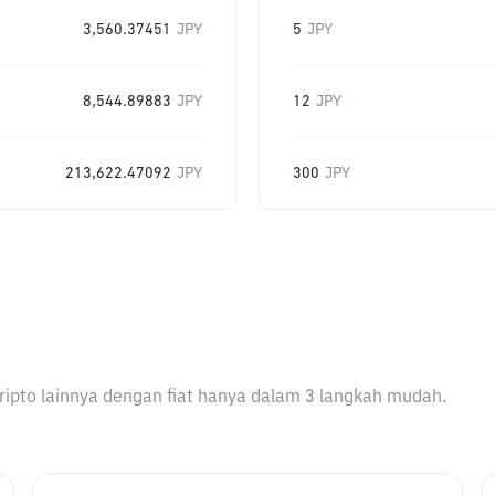
3,560.37451
JPY
5
JPY
8,544.89883
JPY
12
JPY
213,622.47092
JPY
300
JPY
ripto lainnya dengan fiat hanya dalam 3 langkah mudah.