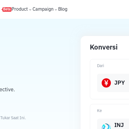
s
Product
Campaign
Blog
Beta
Konversi
Dari
JPY
ective.
Ke
ukar Saat Ini.
INJ