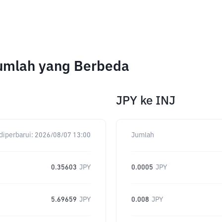
Jumlah yang Berbeda
JPY
ke
INJ
diperbarui:
2026/08/07 13:00
Jumlah
0.35603
JPY
0.0005
JPY
5.69659
JPY
0.008
JPY