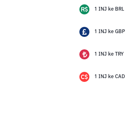
1
INJ
ke
BRL
1
INJ
ke
GBP
1
INJ
ke
TRY
1
INJ
ke
CAD