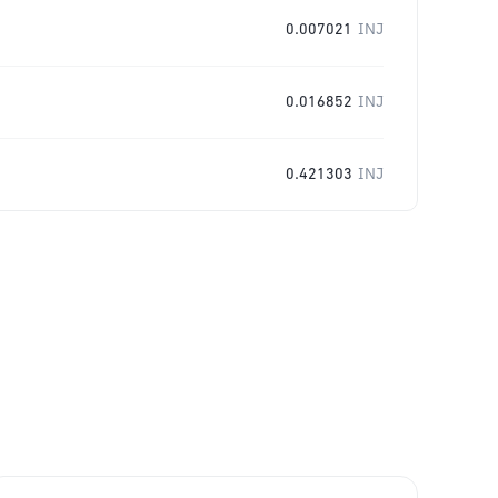
0.007021
INJ
0.016852
INJ
0.421303
INJ