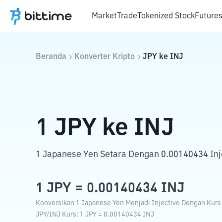
Market
Trade
Tokenized Stock
Future
Beranda
Konverter Kripto
JPY
ke
INJ
1
JPY
ke
INJ
1 Japanese Yen Setara Dengan 0.00140434 Inj
1
JPY
=
0.00140434
INJ
Konversikan 1 Japanese Yen Menjadi Injective Dengan Kurs T
JPY
/
INJ
Kurs
: 1
JPY
=
0.00140434
INJ