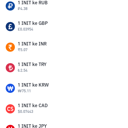
1
INIT
ke
RUB
₽
4.38
1
INIT
ke
GBP
£
0.03954
1
INIT
ke
INR
₹
5.07
1
INIT
ke
TRY
₺
2.54
1
INIT
ke
KRW
₩
75.11
1
INIT
ke
CAD
$
0.07443
1
INIT
ke
JPY