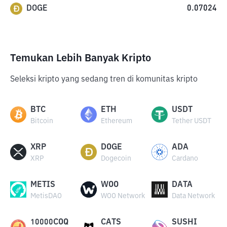
DOGE
0.07024
Temukan Lebih Banyak Kripto
Seleksi kripto yang sedang tren di komunitas kripto
BTC
ETH
USDT
Bitcoin
Ethereum
Tether USDT
XRP
DOGE
ADA
XRP
Dogecoin
Cardano
METIS
WOO
DATA
MetisDAO
WOO Network
Data Network
10000COQ
CATS
SUSHI