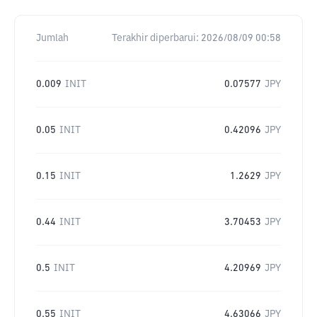
Jumlah
Terakhir diperbarui:
2026/08/09 00:58
0.009
INIT
0.07577
JPY
0.05
INIT
0.42096
JPY
0.15
INIT
1.2629
JPY
0.44
INIT
3.70453
JPY
0.5
INIT
4.20969
JPY
0.55
INIT
4.63066
JPY