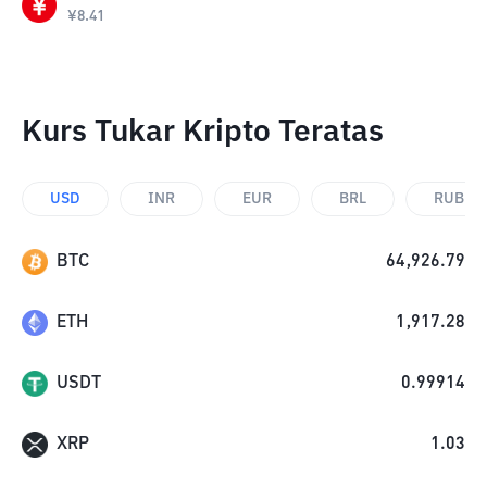
¥
8.41
Kurs Tukar Kripto Teratas
USD
INR
EUR
BRL
RUB
BTC
64,926.79
ETH
1,917.28
USDT
0.99914
XRP
1.03