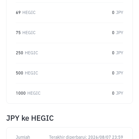
69
HEGIC
0
JPY
75
HEGIC
0
JPY
250
HEGIC
0
JPY
500
HEGIC
0
JPY
1000
HEGIC
0
JPY
JPY
ke
HEGIC
Jumlah
Terakhir diperbarui:
2026/08/07 23:59