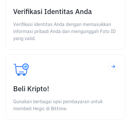
Verifikasi Identitas Anda
Verifikasi identitas Anda dengan memasukkan
informasi pribadi Anda dan mengunggah Foto ID
yang valid.
Beli Kripto!
Gunakan berbagai opsi pembayaran untuk
membeli Hegic di Bittime.