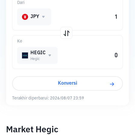
Dari
JPY
Ke
HEGIC
Hegic
Konversi
Terakhir diperbarui:
2026/08/07 23:59
Market Hegic