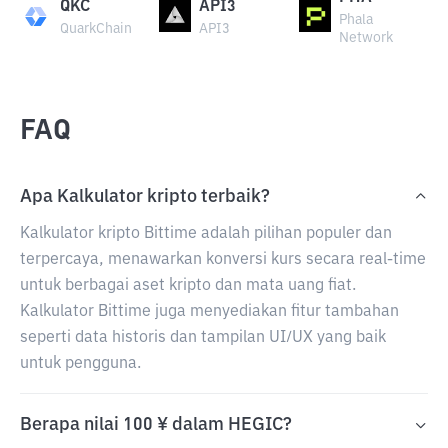
QKC
API3
Phala
QuarkChain
API3
Network
FAQ
Apa Kalkulator kripto terbaik?
Kalkulator kripto Bittime adalah pilihan populer dan
terpercaya, menawarkan konversi kurs secara real-time
untuk berbagai aset kripto dan mata uang fiat.
Kalkulator Bittime juga menyediakan fitur tambahan
seperti data historis dan tampilan UI/UX yang baik
untuk pengguna.
Berapa nilai 100 ¥ dalam HEGIC?