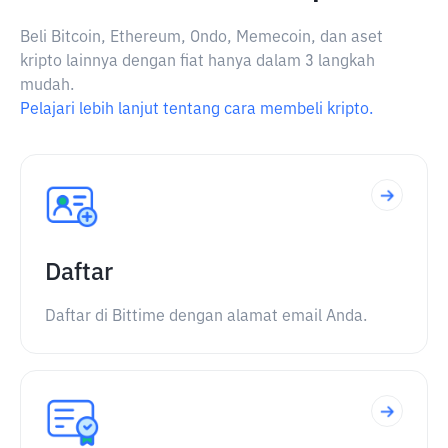
Beli Bitcoin, Ethereum, Ondo, Memecoin, dan aset
kripto lainnya dengan fiat hanya dalam 3 langkah
mudah.
Pelajari lebih lanjut tentang cara membeli kripto.
Daftar
Daftar di Bittime dengan alamat email Anda.