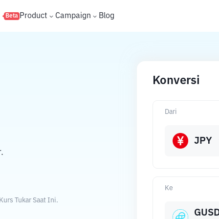
s
Product
Campaign
Blog
Beta
Konversi
Dari
JPY
.
Ke
urs Tukar Saat Ini.
GUS