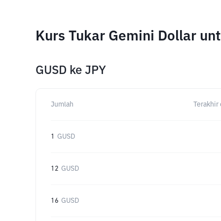
Kurs Tukar Gemini Dollar u
GUSD
ke
JPY
Jumlah
Terakhir 
1
GUSD
12
GUSD
16
GUSD