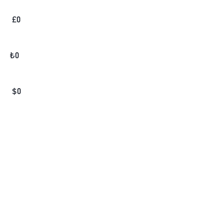
£
0
₺
0
$
0