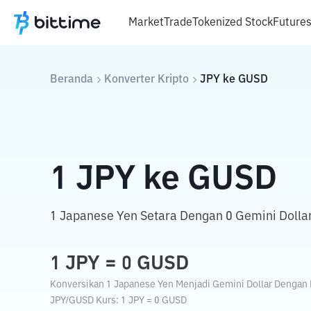
Market
Trade
Tokenized Stock
Future
Beranda
Konverter Kripto
JPY
ke
GUSD
1
JPY
ke
GUSD
1 Japanese Yen Setara Dengan 0 Gemini Dollar
1
JPY
=
0
GUSD
Konversikan 1 Japanese Yen Menjadi Gemini Dollar Dengan K
JPY
/
GUSD
Kurs
: 1
JPY
=
0
GUSD