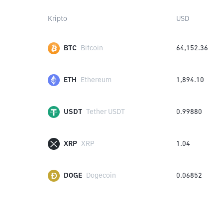
Kripto
USD
BTC
Bitcoin
64,152.36
ETH
Ethereum
1,894.10
USDT
Tether USDT
0.99880
XRP
XRP
1.04
DOGE
Dogecoin
0.06852