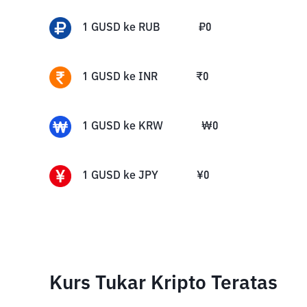
1
GUSD
ke
RUB
₽
0
1
GUSD
ke
INR
₹
0
1
GUSD
ke
KRW
₩
0
1
GUSD
ke
JPY
¥
0
Kurs Tukar Kripto Teratas