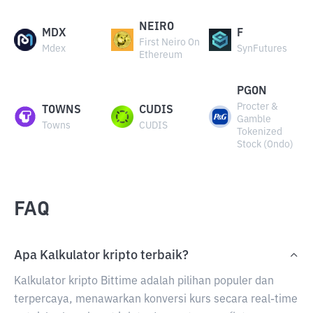
NEIRO
MDX
F
First Neiro On
Mdex
SynFutures
Ethereum
PGON
Procter &
TOWNS
CUDIS
Gamble
Towns
CUDIS
Tokenized
Stock (Ondo)
FAQ
Apa Kalkulator kripto terbaik?
Kalkulator kripto Bittime adalah pilihan populer dan
terpercaya, menawarkan konversi kurs secara real-time