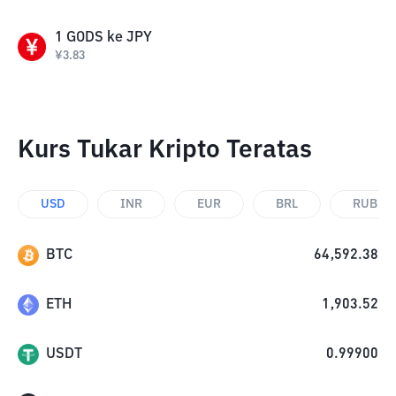
1
GODS
ke
JPY
¥
3.83
Kurs Tukar Kripto Teratas
USD
INR
EUR
BRL
RUB
BTC
64,592.38
ETH
1,903.52
USDT
0.99900