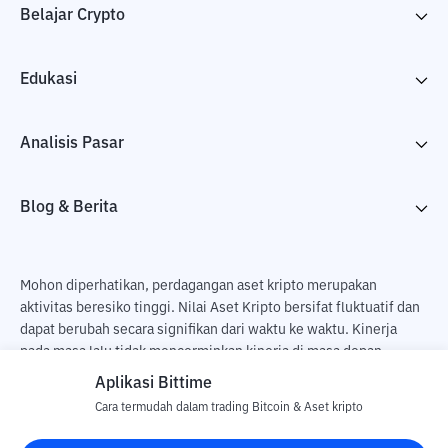
Belajar Crypto
Edukasi
Analisis Pasar
Blog & Berita
Mohon diperhatikan, perdagangan aset kripto merupakan
aktivitas beresiko tinggi. Nilai Aset Kripto bersifat fluktuatif dan
dapat berubah secara signifikan dari waktu ke waktu. Kinerja
pada masa lalu tidak mencerminkan kinerja di masa depan.
Terdapat risiko kehilangan sebagai dampak dari membeli dan
Aplikasi Bittime
menjual aset kripto dan sepenuhnya keputusan independen dari
Cara termudah dalam trading Bitcoin & Aset kripto
pengguna. PT Utama Aset Digital Indonesia (Bittime) tidak
bertanggung jawab atas perubahan fluktuasi dari nilai tukar Aset