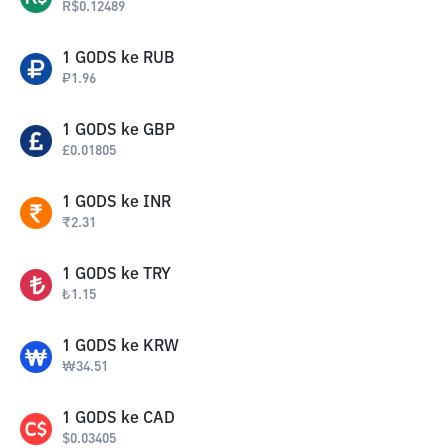
R$
0.12489
1
GODS
ke
RUB
₽
1.96
1
GODS
ke
GBP
£
0.01805
1
GODS
ke
INR
₹
2.31
1
GODS
ke
TRY
₺
1.15
1
GODS
ke
KRW
₩
34.51
1
GODS
ke
CAD
$
0.03405