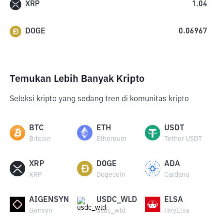
XRP
1.04
DOGE
0.06967
Temukan Lebih Banyak Kripto
Seleksi kripto yang sedang tren di komunitas kripto
BTC
ETH
USDT
Bitcoin
Ethereum
Tether USDT
XRP
DOGE
ADA
XRP
Dogecoin
Cardano
AIGENSYN
USDC_WLD
ELSA
Gensyn
usdc_wld
HeyElsa