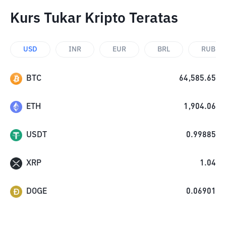
Kurs Tukar Kripto Teratas
USD
INR
EUR
BRL
RUB
BTC
64,585.65
ETH
1,904.06
USDT
0.99885
XRP
1.04
DOGE
0.06901