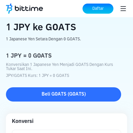
Beranda
Konverter Kripto
JPY
ke
GOATS
Daftar
1
JPY
ke
GOATS
1 Japanese Yen Setara Dengan 0 GOATS.
1
JPY
=
0
GOATS
Konversikan 1 Japanese Yen Menjadi GOATS Dengan Kurs
Tukar Saat Ini.
JPY
/
GOATS
Kurs
: 1
JPY
=
0
GOATS
Beli
GOATS
(
GOATS
)
Konversi