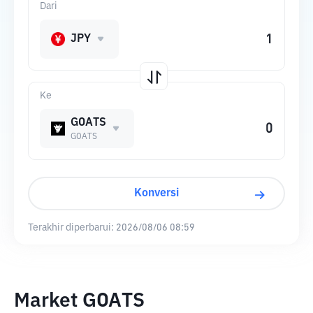
Dari
JPY
Ke
GOATS
GOATS
Konversi
Terakhir diperbarui:
2026/08/06 08:59
Market GOATS