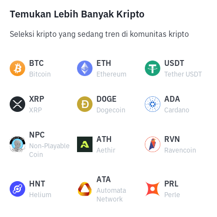
Temukan Lebih Banyak Kripto
Seleksi kripto yang sedang tren di komunitas kripto
BTC
ETH
USDT
Bitcoin
Ethereum
Tether USDT
XRP
DOGE
ADA
XRP
Dogecoin
Cardano
NPC
ATH
RVN
Non-Playable
Aethir
Ravencoin
Coin
ATA
HNT
PRL
Automata
Helium
Perle
Network