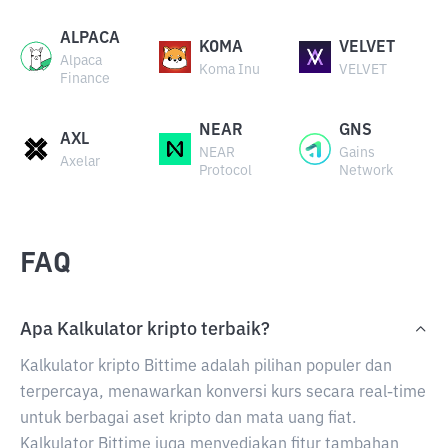
ALPACA
KOMA
VELVET
Alpaca
Koma Inu
VELVET
Finance
NEAR
GNS
AXL
NEAR
Gains
Axelar
Protocol
Network
FAQ
Apa Kalkulator kripto terbaik?
Kalkulator kripto Bittime adalah pilihan populer dan
terpercaya, menawarkan konversi kurs secara real-time
untuk berbagai aset kripto dan mata uang fiat.
Kalkulator Bittime juga menyediakan fitur tambahan