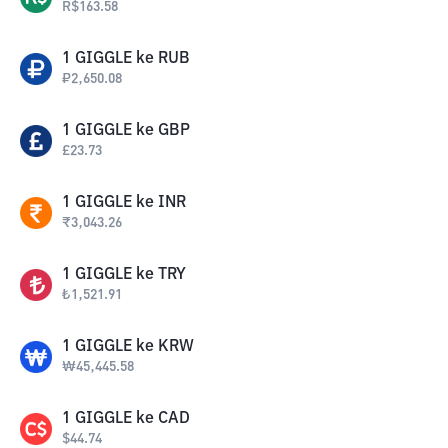
R$
163.58
1
GIGGLE
ke
RUB
₽
2,650.08
1
GIGGLE
ke
GBP
£
23.73
1
GIGGLE
ke
INR
₹
3,043.26
1
GIGGLE
ke
TRY
₺
1,521.91
1
GIGGLE
ke
KRW
₩
45,445.58
1
GIGGLE
ke
CAD
$
44.74