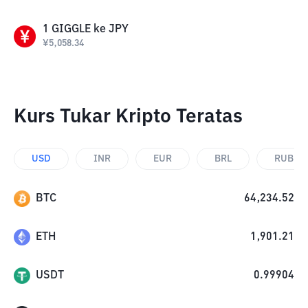
1
GIGGLE
ke
JPY
¥
5,058.34
Kurs Tukar Kripto Teratas
USD
INR
EUR
BRL
RUB
BTC
64,234.52
ETH
1,901.21
USDT
0.99904