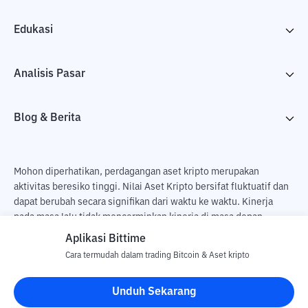
Edukasi
Analisis Pasar
Blog & Berita
Mohon diperhatikan, perdagangan aset kripto merupakan
aktivitas beresiko tinggi. Nilai Aset Kripto bersifat fluktuatif dan
dapat berubah secara signifikan dari waktu ke waktu. Kinerja
pada masa lalu tidak mencerminkan kinerja di masa depan.
Terdapat risiko kehilangan sebagai dampak dari membeli dan
Aplikasi Bittime
menjual aset kripto dan sepenuhnya keputusan independen dari
Cara termudah dalam trading Bitcoin & Aset kripto
pengguna. PT Utama Aset Digital Indonesia (Bittime) tidak
bertanggung jawab atas perubahan fluktuasi dari nilai tukar Aset
Unduh Sekarang
Kripto.