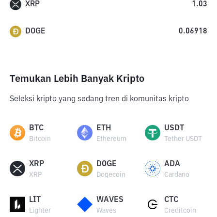
XRP
1.03
DOGE
0.06918
Temukan Lebih Banyak Kripto
Seleksi kripto yang sedang tren di komunitas kripto
BTC
ETH
USDT
Bitcoin
Ethereum
Tether USDT
XRP
DOGE
ADA
XRP
Dogecoin
Cardano
LIT
WAVES
CTC
Lighter
Waves
Creditcoin