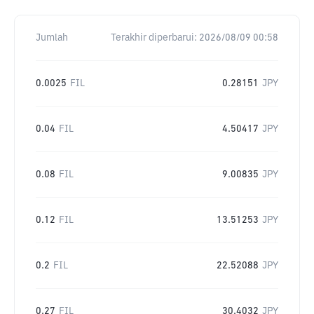
Jumlah
Terakhir diperbarui:
2026/08/09 00:58
0.0025
FIL
0.28151
JPY
0.04
FIL
4.50417
JPY
0.08
FIL
9.00835
JPY
0.12
FIL
13.51253
JPY
0.2
FIL
22.52088
JPY
0.27
FIL
30.4032
JPY