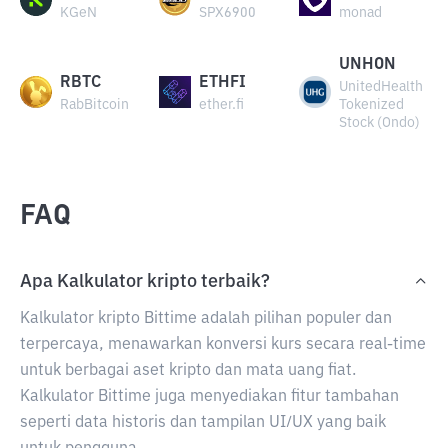
KGeN
SPX6900
monad
UNHON
RBTC
ETHFI
UnitedHealth
RabBitcoin
ether.fi
Tokenized
Stock (Ondo)
FAQ
Apa Kalkulator kripto terbaik?
Kalkulator kripto Bittime adalah pilihan populer dan
terpercaya, menawarkan konversi kurs secara real-time
untuk berbagai aset kripto dan mata uang fiat.
Kalkulator Bittime juga menyediakan fitur tambahan
seperti data historis dan tampilan UI/UX yang baik