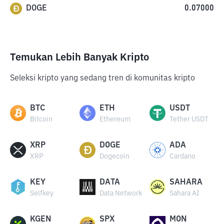
DOGE
0.07000
Temukan Lebih Banyak Kripto
Seleksi kripto yang sedang tren di komunitas kripto
BTC
ETH
USDT
Bitcoin
Ethereum
Tether USDT
XRP
DOGE
ADA
XRP
Dogecoin
Cardano
KEY
DATA
SAHARA
Selfkey
Data Network
Sahara AI
KGEN
SPX
MON