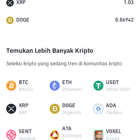
XRP
1.03
DOGE
0.06942
Temukan Lebih Banyak Kripto
Seleksi kripto yang sedang tren di komunitas kripto
BTC
ETH
USDT
Bitcoin
Ethereum
Tether USDT
XRP
DOGE
ADA
XRP
Dogecoin
Cardano
ATA
SENT
VOXEL
Automata
Sentient
Voxies