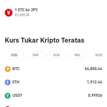
1
ETC
ke
JPY
¥
1,029.35
Kurs Tukar Kripto Teratas
USD
INR
EUR
BRL
RUB
BTC
64,850.44
ETH
1,912.44
USDT
0.99926