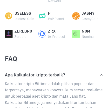
Network
USELESS
P
JASMY
Useless Coin
PoP Planet
JasmyCoin
ZEREBRO
ZRX
NOM
Zerebro
0x Protocol
Nomina
FAQ
Apa Kalkulator kripto terbaik?
Kalkulator kripto Bittime adalah pilihan populer dan
terpercaya, menawarkan konversi kurs secara real-time
untuk berbagai aset kripto dan mata uang fiat.
Kalkulator Bittime juga menyediakan fitur tambahan