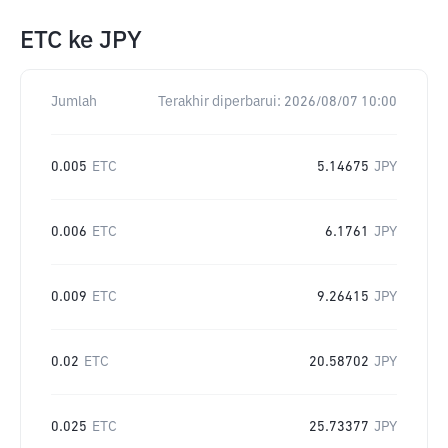
ETC
ke
JPY
Jumlah
Terakhir diperbarui:
2026/08/07 10:00
0.005
ETC
5.14675
JPY
0.006
ETC
6.1761
JPY
0.009
ETC
9.26415
JPY
0.02
ETC
20.58702
JPY
0.025
ETC
25.73377
JPY