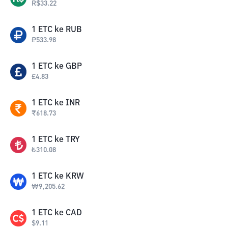
R$
33.22
1
ETC
ke
RUB
₽
533.98
1
ETC
ke
GBP
£
4.83
1
ETC
ke
INR
₹
618.73
1
ETC
ke
TRY
₺
310.08
1
ETC
ke
KRW
₩
9,205.62
1
ETC
ke
CAD
$
9.11