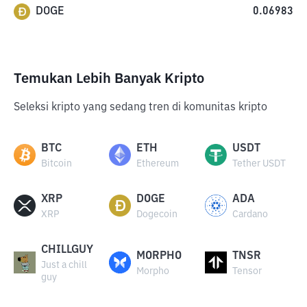
DOGE
0.06983
Temukan Lebih Banyak Kripto
Seleksi kripto yang sedang tren di komunitas kripto
BTC
ETH
USDT
Bitcoin
Ethereum
Tether USDT
XRP
DOGE
ADA
XRP
Dogecoin
Cardano
CHILLGUY
MORPHO
TNSR
Just a chill
Morpho
Tensor
guy