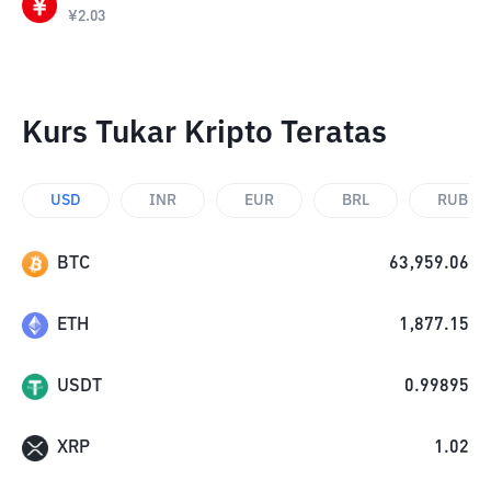
¥
2.03
Kurs Tukar Kripto Teratas
USD
INR
EUR
BRL
RUB
BTC
63,959.06
ETH
1,877.15
USDT
0.99895
XRP
1.02