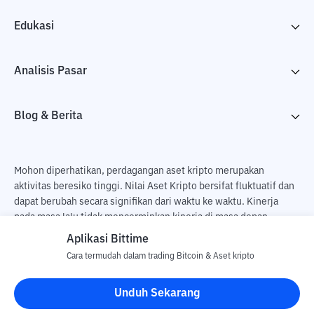
Edukasi
Analisis Pasar
Blog & Berita
Mohon diperhatikan, perdagangan aset kripto merupakan
aktivitas beresiko tinggi. Nilai Aset Kripto bersifat fluktuatif dan
dapat berubah secara signifikan dari waktu ke waktu. Kinerja
pada masa lalu tidak mencerminkan kinerja di masa depan.
Terdapat risiko kehilangan sebagai dampak dari membeli dan
Aplikasi Bittime
menjual aset kripto dan sepenuhnya keputusan independen dari
Cara termudah dalam trading Bitcoin & Aset kripto
pengguna. PT Utama Aset Digital Indonesia (Bittime) tidak
bertanggung jawab atas perubahan fluktuasi dari nilai tukar Aset
Unduh Sekarang
Kripto.