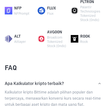
PLTRON
Palantir
NFP
FLUX
Technologies
NFPrompt
Flux
Tokenized
Stock (Ondo)
AVGOON
ALT
ROOK
Broadcom
Altlayer
Tokenized
Rook
Stock (Ondo)
FAQ
Apa Kalkulator kripto terbaik?
Kalkulator kripto Bittime adalah pilihan populer dan
terpercaya, menawarkan konversi kurs secara real-time
untuk berbagai aset kripto dan mata uang fiat.