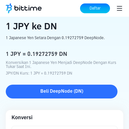
Beranda
Konverter Kripto
JPY
ke
DN
Daftar
1
JPY
ke
DN
1 Japanese Yen Setara Dengan 0.19272759 DeepNode.
1
JPY
=
0.19272759
DN
Konversikan 1 Japanese Yen Menjadi DeepNode Dengan Kurs
Tukar Saat Ini.
JPY
/
DN
Kurs
: 1
JPY
=
0.19272759
DN
Beli
DeepNode
(
DN
)
Konversi