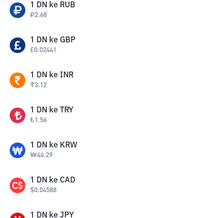
1
DN
ke
RUB
₽
2.68
1
DN
ke
GBP
£
0.02441
1
DN
ke
INR
₹
3.12
1
DN
ke
TRY
₺
1.56
1
DN
ke
KRW
₩
46.29
1
DN
ke
CAD
$
0.04588
1
DN
ke
JPY