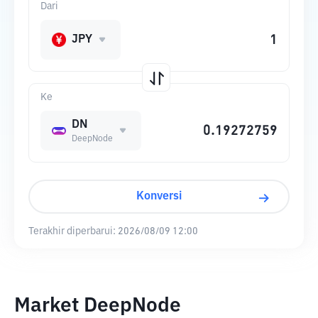
Dari
JPY
Ke
DN
DeepNode
Konversi
Terakhir diperbarui:
2026/08/09 12:00
Market DeepNode