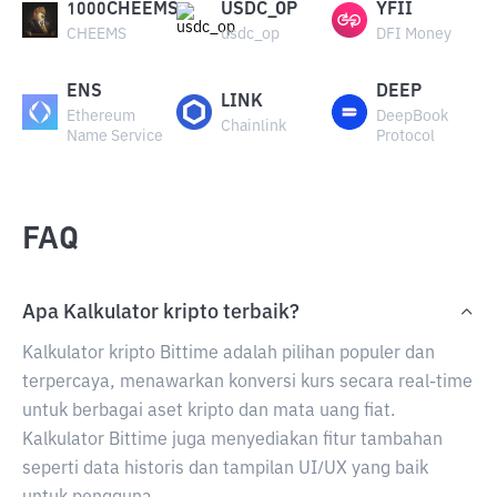
1000CHEEMS
USDC_OP
YFII
CHEEMS
usdc_op
DFI Money
ENS
DEEP
LINK
Ethereum
DeepBook
Chainlink
Name Service
Protocol
FAQ
Apa Kalkulator kripto terbaik?
Kalkulator kripto Bittime adalah pilihan populer dan
terpercaya, menawarkan konversi kurs secara real-time
untuk berbagai aset kripto dan mata uang fiat.
Kalkulator Bittime juga menyediakan fitur tambahan
seperti data historis dan tampilan UI/UX yang baik