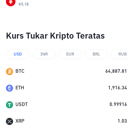
¥
5.18
Kurs Tukar Kripto Teratas
USD
INR
EUR
BRL
RUB
BTC
64,887.81
ETH
1,916.34
USDT
0.99916
XRP
1.03