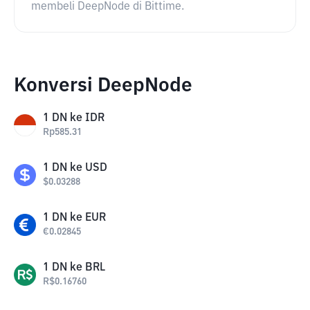
membeli DeepNode di Bittime.
Konversi DeepNode
1
DN
ke
IDR
Rp
585.31
1
DN
ke
USD
$
0.03288
1
DN
ke
EUR
€
0.02845
1
DN
ke
BRL
R$
0.16760