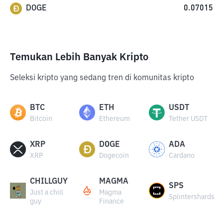
DOGE
0.07015
Temukan Lebih Banyak Kripto
Seleksi kripto yang sedang tren di komunitas kripto
BTC
ETH
USDT
Bitcoin
Ethereum
Tether USDT
XRP
DOGE
ADA
XRP
Dogecoin
Cardano
CHILLGUY
MAGMA
SPS
Just a chill
Magma
Splintershards
guy
Finance