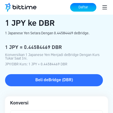
Beranda
Konverter Kripto
JPY
ke
DBR
Daftar
1
JPY
ke
DBR
1 Japanese Yen Setara Dengan 0.44584469 deBridge.
1
JPY
=
0.44584469
DBR
Konversikan 1 Japanese Yen Menjadi deBridge Dengan Kurs
Tukar Saat Ini.
JPY
/
DBR
Kurs
: 1
JPY
=
0.44584469
DBR
Beli
deBridge
(
DBR
)
Konversi