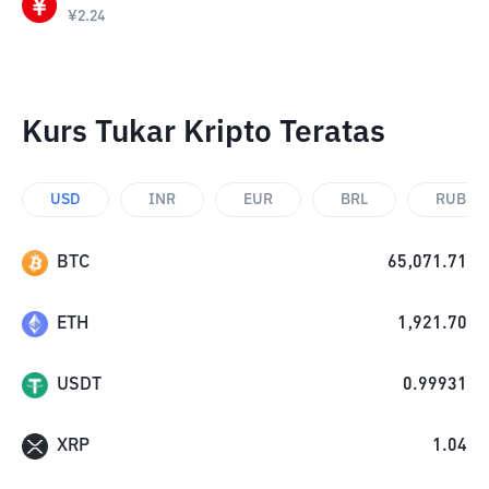
¥
2.24
Kurs Tukar Kripto Teratas
USD
INR
EUR
BRL
RUB
BTC
65,071.71
ETH
1,921.70
USDT
0.99931
XRP
1.04