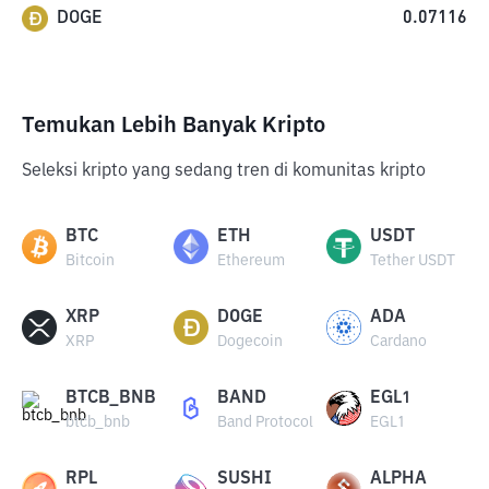
DOGE
0.07116
Temukan Lebih Banyak Kripto
Seleksi kripto yang sedang tren di komunitas kripto
BTC
ETH
USDT
Bitcoin
Ethereum
Tether USDT
XRP
DOGE
ADA
XRP
Dogecoin
Cardano
BTCB_BNB
BAND
EGL1
btcb_bnb
Band Protocol
EGL1
RPL
SUSHI
ALPHA