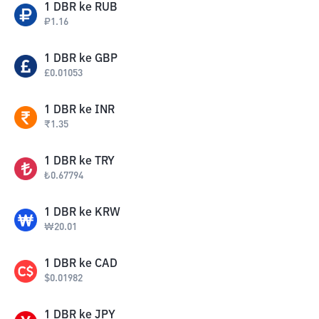
1
DBR
ke
RUB
₽
1.16
1
DBR
ke
GBP
£
0.01053
1
DBR
ke
INR
₹
1.35
1
DBR
ke
TRY
₺
0.67794
1
DBR
ke
KRW
₩
20.01
1
DBR
ke
CAD
$
0.01982
1
DBR
ke
JPY