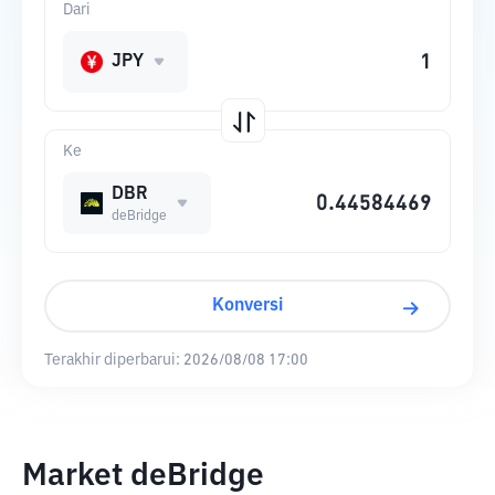
Dari
JPY
Ke
DBR
deBridge
Konversi
Terakhir diperbarui:
2026/08/08 17:00
Market deBridge