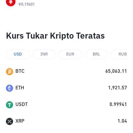
¥
0.19601
Kurs Tukar Kripto Teratas
USD
INR
EUR
BRL
RUB
BTC
65,063.11
ETH
1,921.57
USDT
0.99941
XRP
1.04