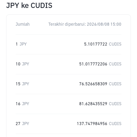
JPY
ke
CUDIS
Jumlah
Terakhir diperbarui:
2026/08/08 15:00
1
JPY
5.10177722
CUDIS
10
JPY
51.017772206
CUDIS
15
JPY
76.526658309
CUDIS
16
JPY
81.628435529
CUDIS
27
JPY
137.747984956
CUDIS