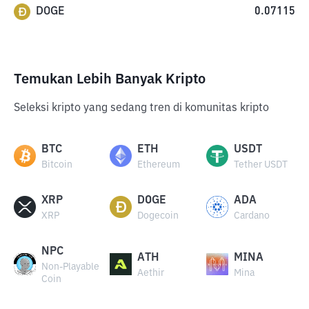
DOGE
0.07115
Temukan Lebih Banyak Kripto
Seleksi kripto yang sedang tren di komunitas kripto
BTC
ETH
USDT
Bitcoin
Ethereum
Tether USDT
XRP
DOGE
ADA
XRP
Dogecoin
Cardano
NPC
ATH
MINA
Non-Playable
Aethir
Mina
Coin