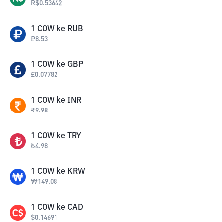
R$
0.53642
1
COW
ke
RUB
₽
8.53
1
COW
ke
GBP
£
0.07782
1
COW
ke
INR
₹
9.98
1
COW
ke
TRY
₺
4.98
1
COW
ke
KRW
₩
149.08
1
COW
ke
CAD
$
0.14691