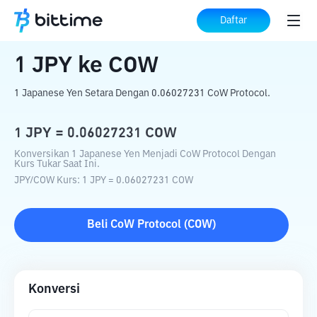
Beranda
Konverter Kripto
JPY
ke
COW
Daftar
1
JPY
ke
COW
1 Japanese Yen Setara Dengan 0.06027231 CoW Protocol.
1
JPY
=
0.06027231
COW
Konversikan 1 Japanese Yen Menjadi CoW Protocol Dengan
Kurs Tukar Saat Ini.
JPY
/
COW
Kurs
: 1
JPY
=
0.06027231
COW
Beli
CoW Protocol
(
COW
)
Konversi