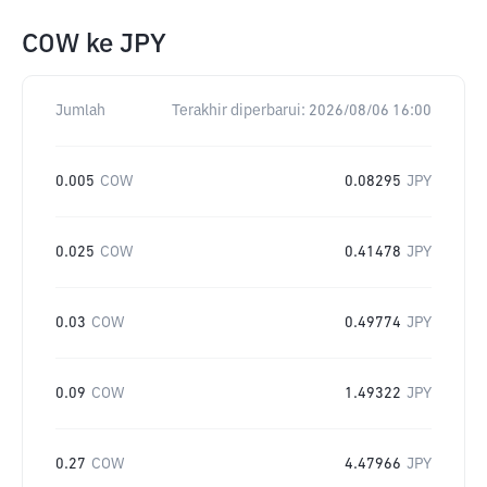
COW
ke
JPY
Jumlah
Terakhir diperbarui:
2026/08/06 16:00
0.005
COW
0.08295
JPY
0.025
COW
0.41478
JPY
0.03
COW
0.49774
JPY
0.09
COW
1.49322
JPY
0.27
COW
4.47966
JPY