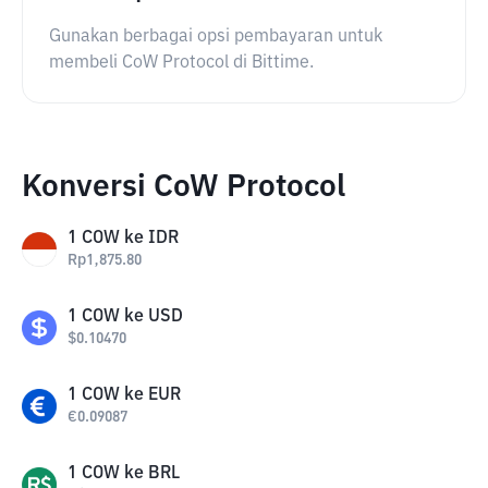
Gunakan berbagai opsi pembayaran untuk
membeli CoW Protocol di Bittime.
Konversi CoW Protocol
1
COW
ke
IDR
Rp
1,875.80
1
COW
ke
USD
$
0.10470
1
COW
ke
EUR
€
0.09087
1
COW
ke
BRL