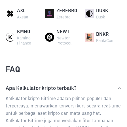
AXL
ZEREBRO
DUSK
Axelar
Zerebro
Dusk
KMNO
NEWT
BNKR
Kamino
Newton
BankrCoin
Finance
Protocol
FAQ
Apa Kalkulator kripto terbaik?
Kalkulator kripto Bittime adalah pilihan populer dan
terpercaya, menawarkan konversi kurs secara real-time
untuk berbagai aset kripto dan mata uang fiat.
Kalkulator Bittime juga menyediakan fitur tambahan