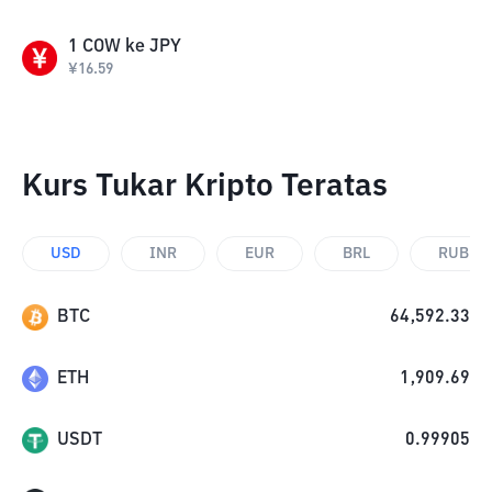
1
COW
ke
JPY
¥
16.59
Kurs Tukar Kripto Teratas
USD
INR
EUR
BRL
RUB
BTC
64,592.33
ETH
1,909.69
USDT
0.99905