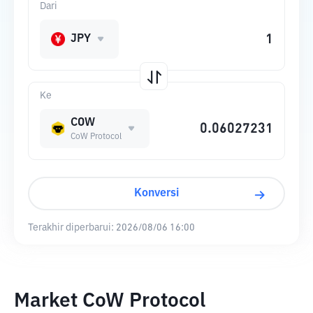
Dari
JPY
Ke
COW
CoW Protocol
Konversi
Terakhir diperbarui:
2026/08/06 16:00
Market CoW Protocol