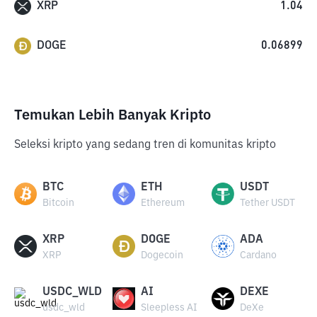
XRP
1.04
DOGE
0.06899
Temukan Lebih Banyak Kripto
Seleksi kripto yang sedang tren di komunitas kripto
BTC
ETH
USDT
Bitcoin
Ethereum
Tether USDT
XRP
DOGE
ADA
XRP
Dogecoin
Cardano
USDC_WLD
AI
DEXE
usdc_wld
Sleepless AI
DeXe