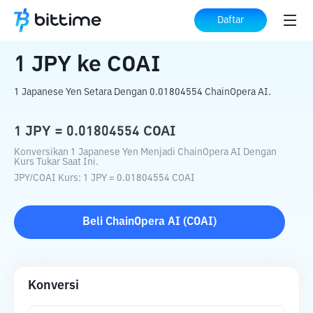
Beranda
Konverter Kripto
JPY
ke
COAI
Daftar
1
JPY
ke
COAI
1 Japanese Yen Setara Dengan 0.01804554 ChainOpera AI.
1
JPY
=
0.01804554
COAI
Konversikan 1 Japanese Yen Menjadi ChainOpera AI Dengan
Kurs Tukar Saat Ini.
JPY
/
COAI
Kurs
: 1
JPY
=
0.01804554
COAI
Beli
ChainOpera AI
(
COAI
)
Konversi