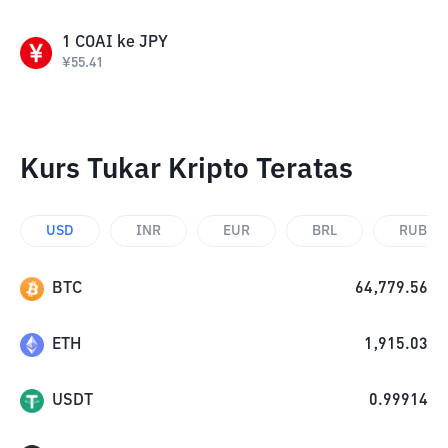
1
COAI
ke
JPY
¥
55.41
Kurs Tukar Kripto Teratas
USD
INR
EUR
BRL
RUB
BTC
64,779.56
ETH
1,915.03
USDT
0.99914