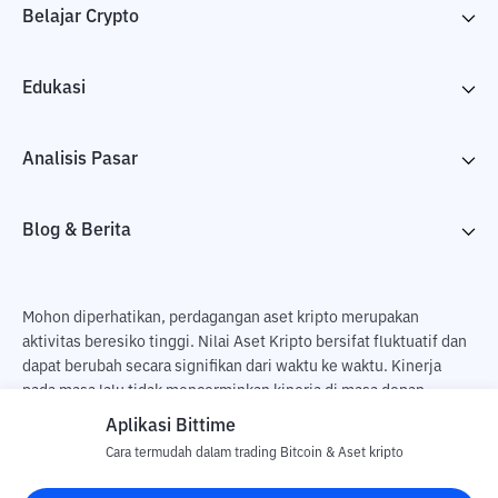
Belajar Crypto
Edukasi
Analisis Pasar
Blog & Berita
Mohon diperhatikan, perdagangan aset kripto merupakan
aktivitas beresiko tinggi. Nilai Aset Kripto bersifat fluktuatif dan
dapat berubah secara signifikan dari waktu ke waktu. Kinerja
pada masa lalu tidak mencerminkan kinerja di masa depan.
Terdapat risiko kehilangan sebagai dampak dari membeli dan
Aplikasi Bittime
menjual aset kripto dan sepenuhnya keputusan independen dari
Cara termudah dalam trading Bitcoin & Aset kripto
pengguna. PT Utama Aset Digital Indonesia (Bittime) tidak
bertanggung jawab atas perubahan fluktuasi dari nilai tukar Aset