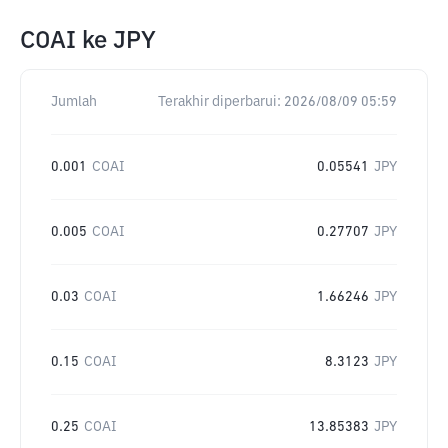
COAI
ke
JPY
Jumlah
Terakhir diperbarui:
2026/08/09 05:59
0.001
COAI
0.05541
JPY
0.005
COAI
0.27707
JPY
0.03
COAI
1.66246
JPY
0.15
COAI
8.3123
JPY
0.25
COAI
13.85383
JPY