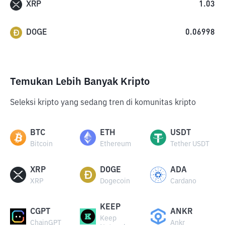
XRP
1.03
DOGE
0.06998
Temukan Lebih Banyak Kripto
Seleksi kripto yang sedang tren di komunitas kripto
BTC
ETH
USDT
Bitcoin
Ethereum
Tether USDT
XRP
DOGE
ADA
XRP
Dogecoin
Cardano
KEEP
CGPT
ANKR
Keep
ChainGPT
Ankr