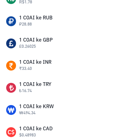
R$
1.78
1
COAI
ke
RUB
₽
28.88
1
COAI
ke
GBP
£
0.26025
1
COAI
ke
INR
₹
33.40
1
COAI
ke
TRY
₺
16.74
1
COAI
ke
KRW
₩
494.34
1
COAI
ke
CAD
$
0.48983