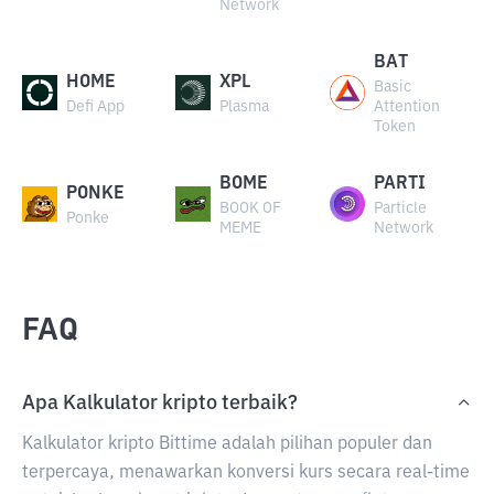
Network
BAT
HOME
XPL
Basic
Defi App
Plasma
Attention
Token
BOME
PARTI
PONKE
BOOK OF
Particle
Ponke
MEME
Network
FAQ
Apa Kalkulator kripto terbaik?
Kalkulator kripto Bittime adalah pilihan populer dan
terpercaya, menawarkan konversi kurs secara real-time