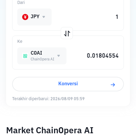
Dari
JPY
Ke
COAI
ChainOpera AI
Konversi
Terakhir diperbarui:
2026/08/09 05:59
Market ChainOpera AI