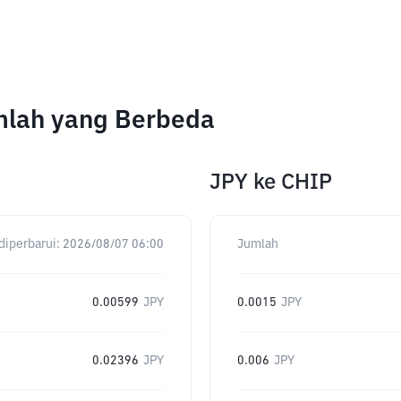
mlah yang Berbeda
JPY
ke
CHIP
diperbarui:
2026/08/07 06:00
Jumlah
0.00599
JPY
0.0015
JPY
0.02396
JPY
0.006
JPY