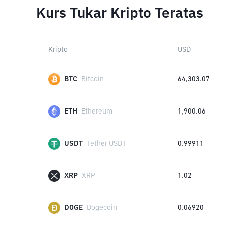
Kurs Tukar Kripto Teratas
Kripto
USD
BTC
Bitcoin
64,303.07
ETH
Ethereum
1,900.06
USDT
Tether USDT
0.99911
XRP
XRP
1.02
DOGE
Dogecoin
0.06920