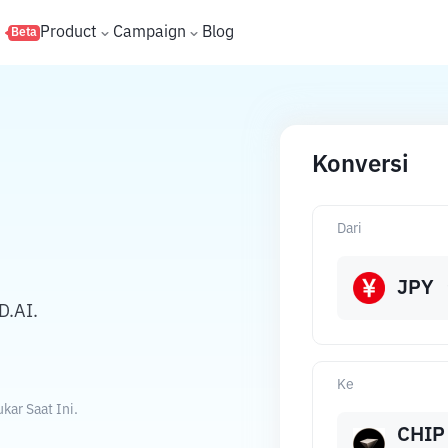
s
Product
Campaign
Blog
Beta
Konversi
Dari
JPY
D.AI.
Ke
ar Saat Ini.
CHIP