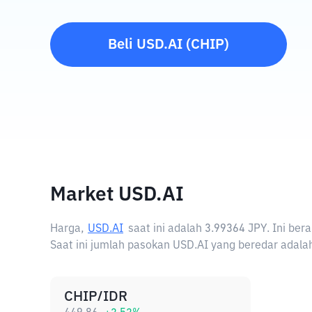
Beli
USD.AI
(
CHIP
)
Market USD.AI
Harga,
USD.AI
saat ini adalah
3.99364 JPY
. Ini be
Saat ini jumlah pasokan USD.AI yang beredar adalah
CHIP/IDR