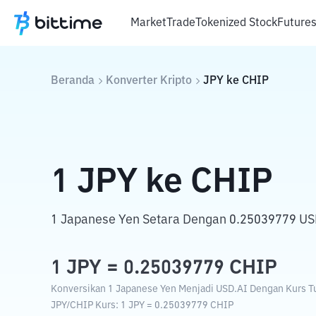
Market
Trade
Tokenized Stock
Future
Beranda
Konverter Kripto
JPY
ke
CHIP
1
JPY
ke
CHIP
1 Japanese Yen Setara Dengan 0.25039779 US
1
JPY
=
0.25039779
CHIP
Konversikan 1 Japanese Yen Menjadi USD.AI Dengan Kurs Tuk
JPY
/
CHIP
Kurs
: 1
JPY
=
0.25039779
CHIP