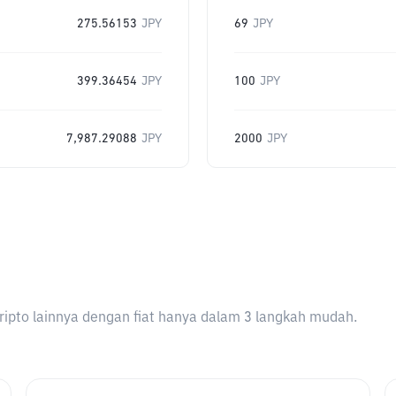
275.56153
JPY
69
JPY
399.36454
JPY
100
JPY
7,987.29088
JPY
2000
JPY
ripto lainnya dengan fiat hanya dalam 3 langkah mudah.