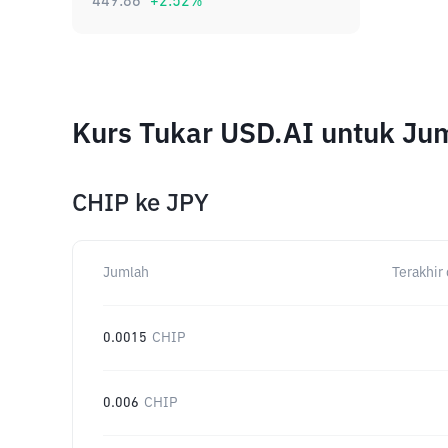
449.86
+
2.52
%
Kurs Tukar USD.AI untuk Ju
CHIP
ke
JPY
Jumlah
Terakhir 
0.0015
CHIP
0.006
CHIP