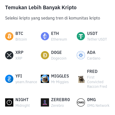
Temukan Lebih Banyak Kripto
Seleksi kripto yang sedang tren di komunitas kripto
BTC
ETH
USDT
Bitcoin
Ethereum
Tether USDT
XRP
DOGE
ADA
XRP
Dogecoin
Cardano
FRED
YFI
MIGGLES
First
yearn.finance
Mr Miggles
Convicted
Raccon Fred
NIGHT
ZEREBRO
OMG
Midnight
Zerebro
OMG Network