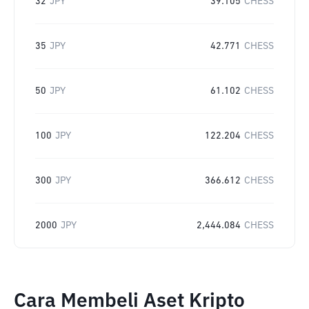
32
JPY
39.105
CHESS
35
JPY
42.771
CHESS
50
JPY
61.102
CHESS
100
JPY
122.204
CHESS
300
JPY
366.612
CHESS
2000
JPY
2,444.084
CHESS
Cara Membeli Aset Kripto