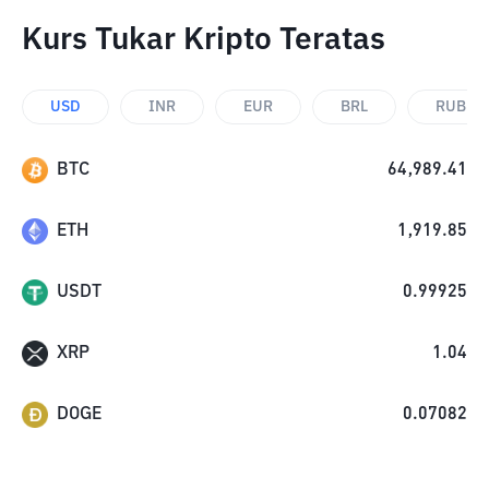
Kurs Tukar Kripto Teratas
USD
INR
EUR
BRL
RUB
BTC
64,989.41
ETH
1,919.85
USDT
0.99925
XRP
1.04
DOGE
0.07082