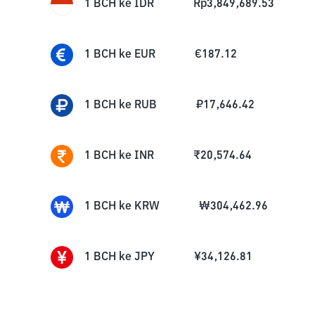
1
BCH
ke
IDR
Rp
3,849,689.53
1
BCH
ke
EUR
€
187.12
1
BCH
ke
RUB
₽
17,646.42
1
BCH
ke
INR
₹
20,574.64
1
BCH
ke
KRW
₩
304,462.96
1
BCH
ke
JPY
¥
34,126.81