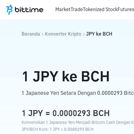
Market
Trade
Tokenized Stock
Future
Beranda
Konverter Kripto
JPY
ke
BCH
1
JPY
ke
BCH
1 Japanese Yen Setara Dengan 0.0000293 Bitc
1
JPY
=
0.0000293
BCH
Konversikan 1 Japanese Yen Menjadi Bitcoin Cash Dengan Ku
JPY
/
BCH
Kurs
: 1
JPY
=
0.0000293
BCH