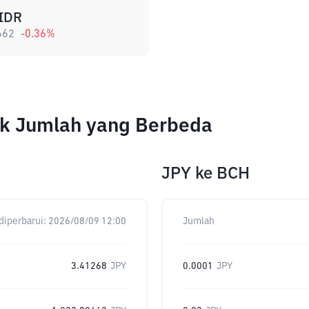
IDR
662
-0.36
%
tuk Jumlah yang Berbeda
JPY
ke
BCH
diperbarui:
2026/08/09 12:00
Jumlah
3.41268
JPY
0.0001
JPY