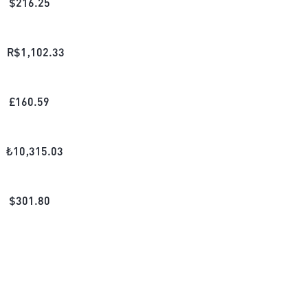
$
216.25
R$
1,102.33
£
160.59
₺
10,315.03
$
301.80