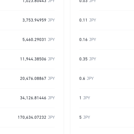
1,023.80443
JPY
0.03
JPY
3,753.94959
JPY
0.11
JPY
5,460.29031
JPY
0.16
JPY
11,944.38506
JPY
0.35
JPY
20,476.08867
JPY
0.6
JPY
34,126.81446
JPY
1
JPY
170,634.07232
JPY
5
JPY