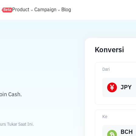
s
Product
Campaign
Blog
Beta
Konversi
Dari
JPY
oin Cash.
Ke
rs Tukar Saat Ini.
BCH