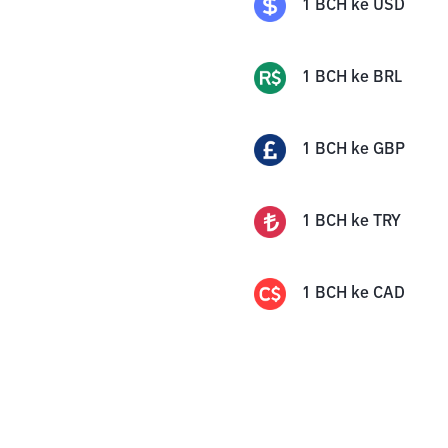
1
BCH
ke
USD
1
BCH
ke
BRL
1
BCH
ke
GBP
1
BCH
ke
TRY
1
BCH
ke
CAD