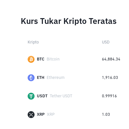
Kurs Tukar Kripto Teratas
Kripto
USD
BTC
Bitcoin
64,884.34
ETH
Ethereum
1,916.03
USDT
Tether USDT
0.99916
XRP
XRP
1.03