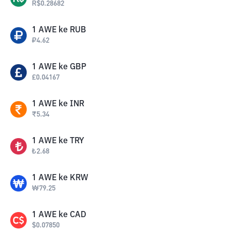
R$
0.28682
1
AWE
ke
RUB
₽
4.62
1
AWE
ke
GBP
£
0.04167
1
AWE
ke
INR
₹
5.34
1
AWE
ke
TRY
₺
2.68
1
AWE
ke
KRW
₩
79.25
1
AWE
ke
CAD
$
0.07850