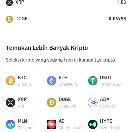
XRP
1.03
DOGE
0.06998
Temukan Lebih Banyak Kripto
Seleksi kripto yang sedang tren di komunitas kripto
BTC
ETH
USDT
Bitcoin
Ethereum
Tether USDT
XRP
DOGE
ADA
XRP
Dogecoin
Cardano
MLN
AI
HYPE
Enzyme
Sleepless AI
Hyperliquid