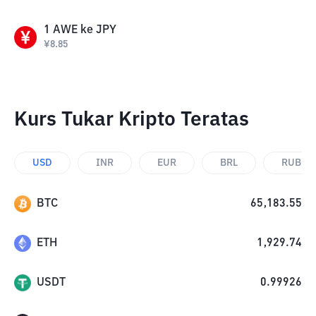
1
AWE
ke
JPY
¥
8.85
Kurs Tukar Kripto Teratas
USD
INR
EUR
BRL
RUB
BTC
65,183.55
ETH
1,929.74
USDT
0.99926