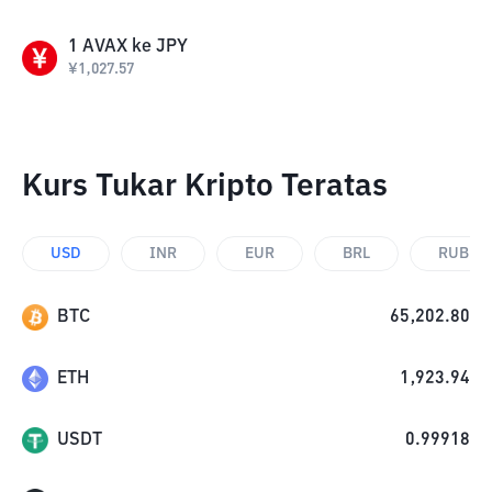
1
AVAX
ke
JPY
¥
1,027.57
Kurs Tukar Kripto Teratas
USD
INR
EUR
BRL
RUB
BTC
65,202.80
ETH
1,923.94
USDT
0.99918