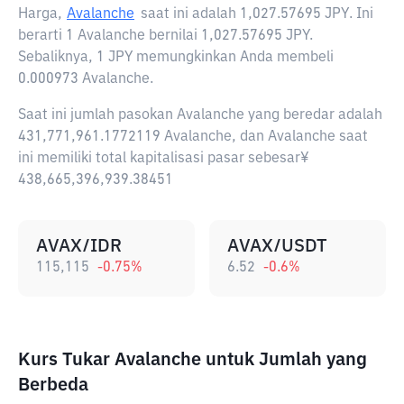
Harga,
Avalanche
saat ini adalah
1,027.57695 JPY
. Ini
berarti 1 Avalanche bernilai 1,027.57695 JPY.
Sebaliknya, 1 JPY memungkinkan Anda membeli
0.000973 Avalanche.
Saat ini jumlah pasokan Avalanche yang beredar adalah
431,771,961.1772119 Avalanche, dan Avalanche saat
ini memiliki total kapitalisasi pasar sebesar¥
438,665,396,939.38451
AVAX/IDR
AVAX/USDT
115,115
-0.75
%
6.52
-0.6
%
Kurs Tukar Avalanche untuk Jumlah yang
Berbeda