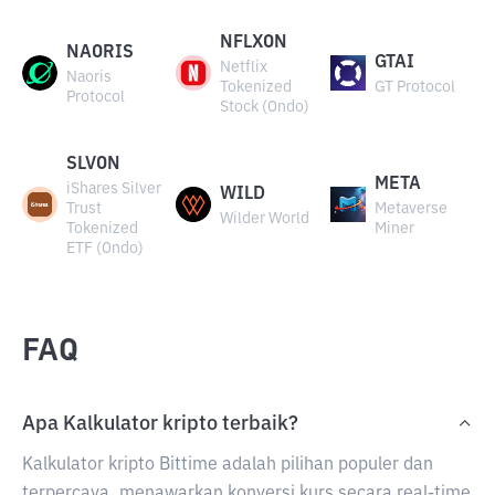
NFLXON
NAORIS
GTAI
Netflix
Naoris
Tokenized
GT Protocol
Protocol
Stock (Ondo)
SLVON
META
iShares Silver
WILD
Trust
Metaverse
Wilder World
Tokenized
Miner
ETF (Ondo)
FAQ
Apa Kalkulator kripto terbaik?
Kalkulator kripto Bittime adalah pilihan populer dan
terpercaya, menawarkan konversi kurs secara real-time