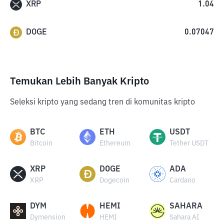
XRP
1.04
DOGE
0.07047
Temukan Lebih Banyak Kripto
Seleksi kripto yang sedang tren di komunitas kripto
BTC
ETH
USDT
Bitcoin
Ethereum
Tether USDT
XRP
DOGE
ADA
XRP
Dogecoin
Cardano
DYM
HEMI
SAHARA
Dymension
HEMI
Sahara AI