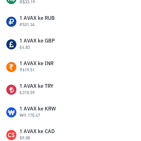
R$
33.19
1
AVAX
ke
RUB
₽
531.34
1
AVAX
ke
GBP
£
4.83
1
AVAX
ke
INR
₹
619.51
1
AVAX
ke
TRY
₺
310.59
1
AVAX
ke
KRW
₩
9,170.47
1
AVAX
ke
CAD
$
9.08