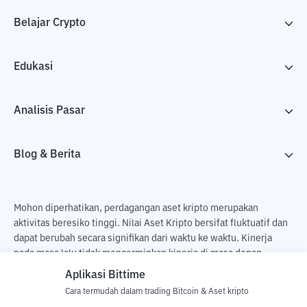
Belajar Crypto
Edukasi
Analisis Pasar
Blog & Berita
Mohon diperhatikan, perdagangan aset kripto merupakan
aktivitas beresiko tinggi. Nilai Aset Kripto bersifat fluktuatif dan
dapat berubah secara signifikan dari waktu ke waktu. Kinerja
pada masa lalu tidak mencerminkan kinerja di masa depan.
Terdapat risiko kehilangan sebagai dampak dari membeli dan
Aplikasi Bittime
menjual aset kripto dan sepenuhnya keputusan independen dari
Cara termudah dalam trading Bitcoin & Aset kripto
pengguna. PT Utama Aset Digital Indonesia (Bittime) tidak