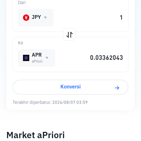
Dari
JPY
Ke
APR
aPriori
Konversi
Terakhir diperbarui:
2026/08/07 03:59
Market aPriori