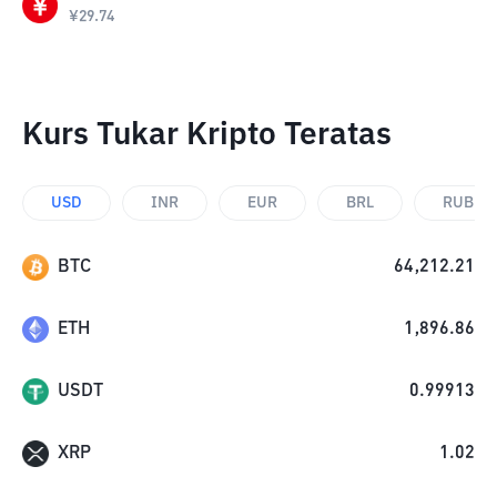
¥
29.74
Kurs Tukar Kripto Teratas
USD
INR
EUR
BRL
RUB
BTC
64,212.21
ETH
1,896.86
USDT
0.99913
XRP
1.02