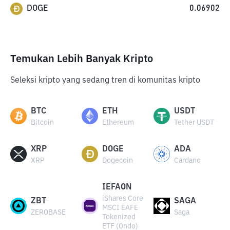
DOGE
0.06902
Temukan Lebih Banyak Kripto
Seleksi kripto yang sedang tren di komunitas kripto
BTC
ETH
USDT
Bitcoin
Ethereum
Tether USDT
XRP
DOGE
ADA
XRP
Dogecoin
Cardano
IEFAON
iShares Core
ZBT
SAGA
MSCI EAFE
ZEROBASE
Saga
Tokenized
ETF (Ondo)