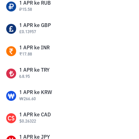
1
APR
ke
RUB
₽
15.58
1
APR
ke
GBP
£
0.13957
1
APR
ke
INR
₹
17.88
1
APR
ke
TRY
₺
8.95
1
APR
ke
KRW
₩
266.60
1
APR
ke
CAD
$
0.26322
1
APR
ke
JPY