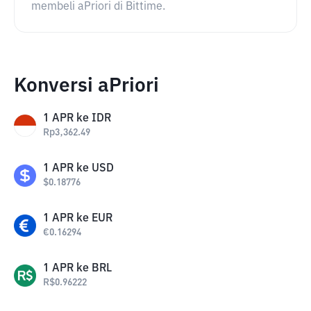
membeli aPriori di Bittime.
Konversi aPriori
1
APR
ke
IDR
Rp
3,362.49
1
APR
ke
USD
$
0.18776
1
APR
ke
EUR
€
0.16294
1
APR
ke
BRL
R$
0.96222