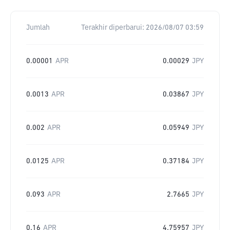
Jumlah
Terakhir diperbarui:
2026/08/07 03:59
0.00001
APR
0.00029
JPY
0.0013
APR
0.03867
JPY
0.002
APR
0.05949
JPY
0.0125
APR
0.37184
JPY
0.093
APR
2.7665
JPY
0.16
APR
4.75957
JPY