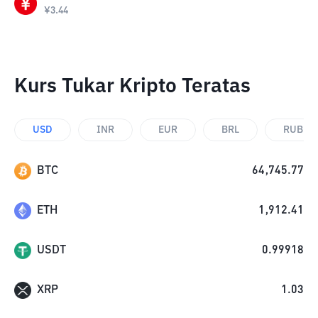
¥
3.44
Kurs Tukar Kripto Teratas
USD
INR
EUR
BRL
RUB
BTC
64,745.77
ETH
1,912.41
USDT
0.99918
XRP
1.03