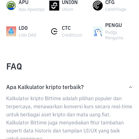
APU
UNION
CFG
Apu Apustaja
Union
Centrifuge
PENGU
LDO
CTC
Pudgy
Lido DAO
Creditcoin
Penguins
FAQ
Apa Kalkulator kripto terbaik?
Kalkulator kripto Bittime adalah pilihan populer dan
terpercaya, menawarkan konversi kurs secara real-time
untuk berbagai aset kripto dan mata uang fiat.
Kalkulator Bittime juga menyediakan fitur tambahan
seperti data historis dan tampilan UI/UX yang baik