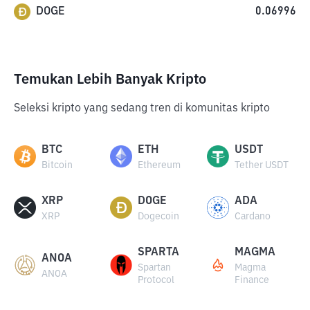
DOGE
0.06996
Temukan Lebih Banyak Kripto
Seleksi kripto yang sedang tren di komunitas kripto
BTC
ETH
USDT
Bitcoin
Ethereum
Tether USDT
XRP
DOGE
ADA
XRP
Dogecoin
Cardano
SPARTA
MAGMA
ANOA
Spartan
Magma
ANOA
Protocol
Finance