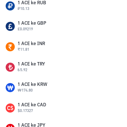
1
ACE
ke
RUB
₽
10.13
1
ACE
ke
GBP
£
0.09219
1
ACE
ke
INR
₹
11.81
1
ACE
ke
TRY
₺
5.92
1
ACE
ke
KRW
₩
174.80
1
ACE
ke
CAD
$
0.17327
1
ACE
ke
JPY