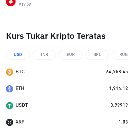
¥
19.59
Kurs Tukar Kripto Teratas
USD
INR
EUR
BRL
RUB
BTC
64,758.45
ETH
1,914.12
USDT
0.99919
XRP
1.03