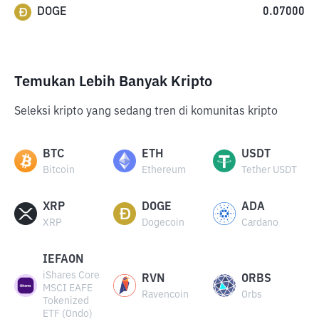
DOGE
0.07000
Temukan Lebih Banyak Kripto
Seleksi kripto yang sedang tren di komunitas kripto
BTC
ETH
USDT
Bitcoin
Ethereum
Tether USDT
XRP
DOGE
ADA
XRP
Dogecoin
Cardano
IEFAON
iShares Core
RVN
ORBS
MSCI EAFE
Ravencoin
Orbs
Tokenized
ETF (Ondo)