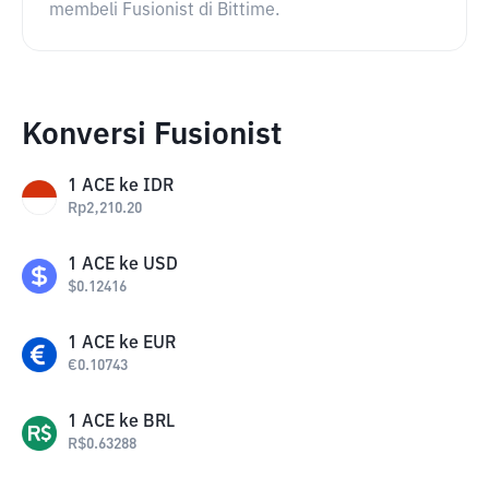
membeli Fusionist di Bittime.
Konversi Fusionist
1
ACE
ke
IDR
Rp
2,210.20
1
ACE
ke
USD
$
0.12416
1
ACE
ke
EUR
€
0.10743
1
ACE
ke
BRL
R$
0.63288