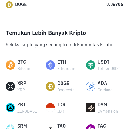
DOGE
0.06905
Temukan Lebih Banyak Kripto
Seleksi kripto yang sedang tren di komunitas kripto
BTC
ETH
USDT
Bitcoin
Ethereum
Tether USDT
XRP
DOGE
ADA
XRP
Dogecoin
Cardano
ZBT
IDR
DYM
ZEROBASE
IDR
Dymension
SRM
TAO
TAC