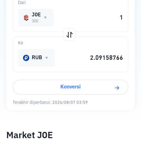
Dari
JOE
JOE
Ke
RUB
Konversi
Terakhir diperbarui:
2026/08/07 03:59
Market JOE