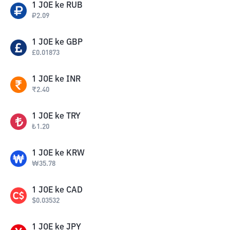
1
JOE
ke
RUB
₽
2.09
1
JOE
ke
GBP
£
0.01873
1
JOE
ke
INR
₹
2.40
1
JOE
ke
TRY
₺
1.20
1
JOE
ke
KRW
₩
35.78
1
JOE
ke
CAD
$
0.03532
1
JOE
ke
JPY