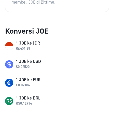
membeli JOE di Bittime.
Konversi JOE
1
JOE
ke
IDR
Rp
451.28
1
JOE
ke
USD
$
0.02520
1
JOE
ke
EUR
€
0.02186
1
JOE
ke
BRL
R$
0.12914