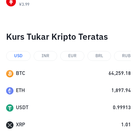
¥
3.99
Kurs Tukar Kripto Teratas
USD
INR
EUR
BRL
RUB
BTC
64,259.18
ETH
1,897.94
USDT
0.99913
XRP
1.01