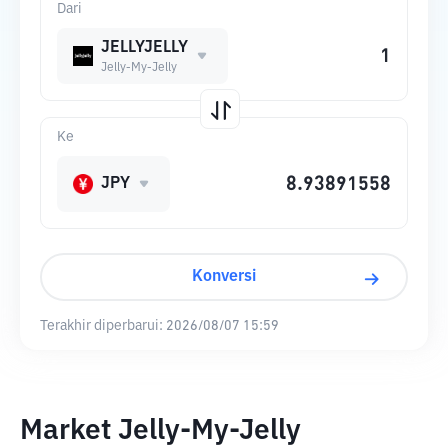
Dari
JELLYJELLY
Jelly-My-Jelly
Ke
JPY
Konversi
Terakhir diperbarui:
2026/08/07 15:59
Market Jelly-My-Jelly