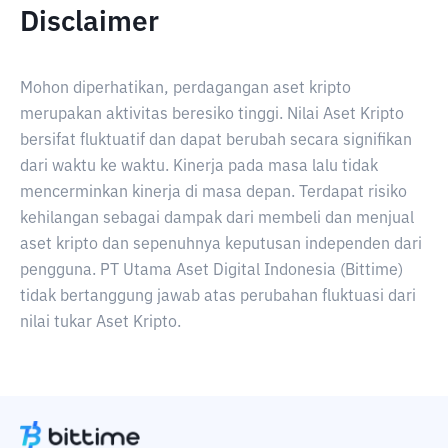
Disclaimer
Mohon diperhatikan, perdagangan aset kripto
merupakan aktivitas beresiko tinggi. Nilai Aset Kripto
bersifat fluktuatif dan dapat berubah secara signifikan
dari waktu ke waktu. Kinerja pada masa lalu tidak
mencerminkan kinerja di masa depan. Terdapat risiko
kehilangan sebagai dampak dari membeli dan menjual
aset kripto dan sepenuhnya keputusan independen dari
pengguna. PT Utama Aset Digital Indonesia (Bittime)
tidak bertanggung jawab atas perubahan fluktuasi dari
nilai tukar Aset Kripto.