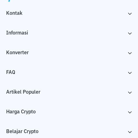
Kontak
Informasi
Konverter
FAQ
Artikel Populer
Harga Crypto
Belajar Crypto