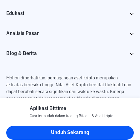
Edukasi
Analisis Pasar
Blog & Berita
Mohon diperhatikan, perdagangan aset kripto merupakan
aktivitas beresiko tinggi. Nilai Aset Kripto bersifat fluktuatif dan
dapat berubah secara signifikan dari waktu ke waktu. Kinerja
pada masa lalu tidak mencerminkan kinerja di masa depan.
Terdapat risiko kehilangan sebagai dampak dari membeli dan
Aplikasi Bittime
menjual aset kripto dan sepenuhnya keputusan independen dari
Cara termudah dalam trading Bitcoin & Aset kripto
pengguna. PT Utama Aset Digital Indonesia (Bittime) tidak
bertanggung jawab atas perubahan fluktuasi dari nilai tukar Aset
Unduh Sekarang
Kripto.