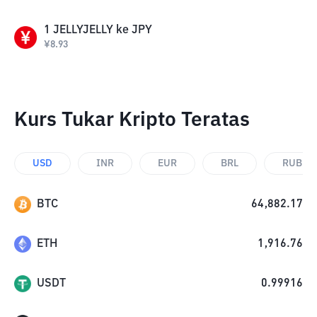
1
JELLYJELLY
ke
JPY
¥
8.93
Kurs Tukar Kripto Teratas
USD
INR
EUR
BRL
RUB
BTC
64,882.17
ETH
1,916.76
USDT
0.99916