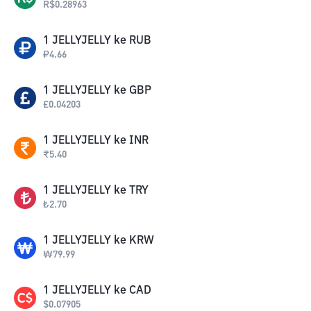
R$
0.28963
1
JELLYJELLY
ke
RUB
₽
4.66
1
JELLYJELLY
ke
GBP
£
0.04203
1
JELLYJELLY
ke
INR
₹
5.40
1
JELLYJELLY
ke
TRY
₺
2.70
1
JELLYJELLY
ke
KRW
₩
79.99
1
JELLYJELLY
ke
CAD
$
0.07905