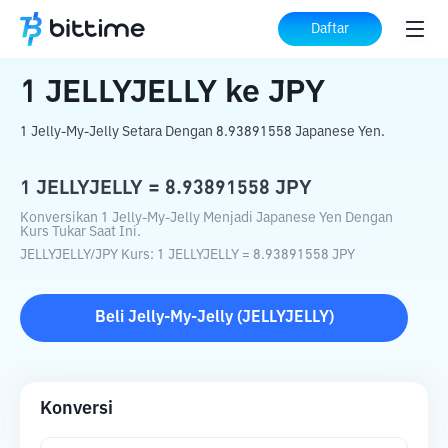
Beranda
Konverter Kripto
JELLYJELLY
Daftar
ke
JPY
1
JELLYJELLY
ke
JPY
1 Jelly-My-Jelly Setara Dengan 8.93891558 Japanese Yen.
1
JELLYJELLY
=
8.93891558
JPY
Konversikan 1 Jelly-My-Jelly Menjadi Japanese Yen Dengan
Kurs Tukar Saat Ini.
JELLYJELLY
/
JPY
Kurs
: 1
JELLYJELLY
=
8.93891558
JPY
Beli
Jelly-My-Jelly
(
JELLYJELLY
)
Konversi