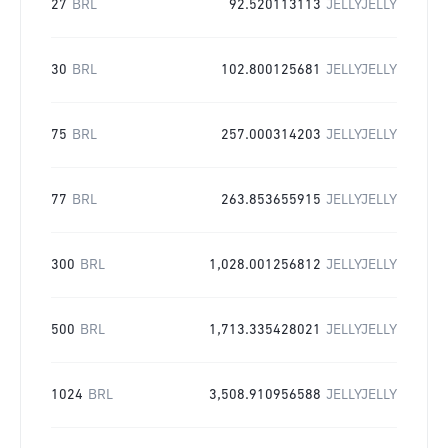
27
BRL
92.520113113
JELLYJELLY
30
BRL
102.800125681
JELLYJELLY
75
BRL
257.000314203
JELLYJELLY
77
BRL
263.853655915
JELLYJELLY
300
BRL
1,028.001256812
JELLYJELLY
500
BRL
1,713.335428021
JELLYJELLY
1024
BRL
3,508.910956588
JELLYJELLY