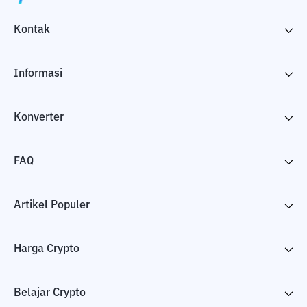
Kontak
Informasi
Konverter
FAQ
Artikel Populer
Harga Crypto
Belajar Crypto