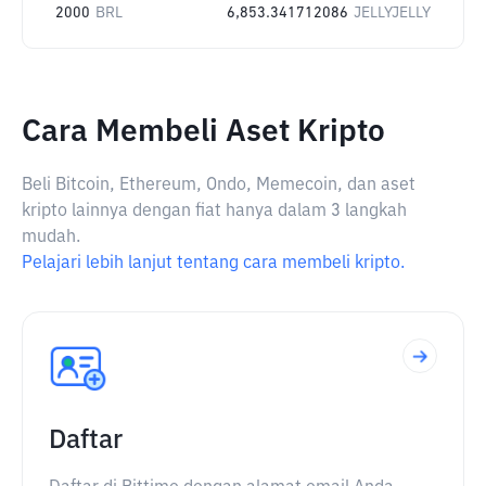
2000
BRL
6,853.341712086
JELLYJELLY
Cara Membeli Aset Kripto
Beli Bitcoin, Ethereum, Ondo, Memecoin, dan aset
kripto lainnya dengan fiat hanya dalam 3 langkah
mudah.
Pelajari lebih lanjut tentang cara membeli kripto.
Daftar