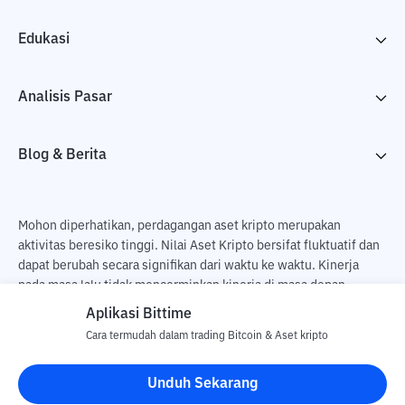
Edukasi
Analisis Pasar
Blog & Berita
Mohon diperhatikan, perdagangan aset kripto merupakan
aktivitas beresiko tinggi. Nilai Aset Kripto bersifat fluktuatif dan
dapat berubah secara signifikan dari waktu ke waktu. Kinerja
pada masa lalu tidak mencerminkan kinerja di masa depan.
Terdapat risiko kehilangan sebagai dampak dari membeli dan
Aplikasi Bittime
menjual aset kripto dan sepenuhnya keputusan independen dari
Cara termudah dalam trading Bitcoin & Aset kripto
pengguna. PT Utama Aset Digital Indonesia (Bittime) tidak
bertanggung jawab atas perubahan fluktuasi dari nilai tukar Aset
Unduh Sekarang
Kripto.