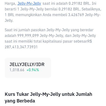
Harga,
Jelly-My-Jelly
saat ini adalah
0.29182 BRL
. Ini
berarti 1 Jelly-My-Jelly bernilai 0.29182 BRL. Sebaliknya,
1 BRL memungkinkan Anda membeli 3.426769 Jelly-My-
Jelly.
Saat ini jumlah pasokan Jelly-My-Jelly yang beredar
adalah 999,999,099 Jelly-My-Jelly, dan Jelly-My-Jelly
saat ini memiliki total kapitalisasi pasar sebesarR$
287,413,347.73931
JELLYJELLY/IDR
1,018.66
+
0.94
%
Kurs Tukar Jelly-My-Jelly untuk Jumlah
yang Berbeda