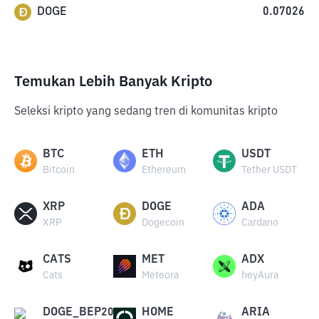
DOGE
0.07026
Temukan Lebih Banyak Kripto
Seleksi kripto yang sedang tren di komunitas kripto
BTC
ETH
USDT
Bitcoin
Ethereum
Tether USDT
XRP
DOGE
ADA
XRP
Dogecoin
Cardano
CATS
MET
ADX
Cats
Meteora
heyAura
DOGE_BEP20
HOME
ARIA