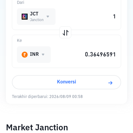
Dari
JCT
Janction
Ke
INR
Konversi
Terakhir diperbarui:
2026/08/09 00:58
Market Janction