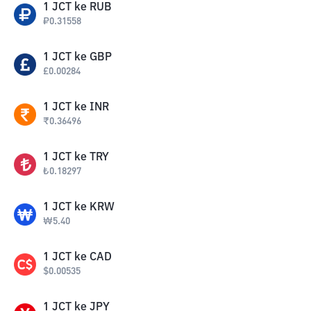
1
JCT
ke
RUB
₽
0.31558
1
JCT
ke
GBP
£
0.00284
1
JCT
ke
INR
₹
0.36496
1
JCT
ke
TRY
₺
0.18297
1
JCT
ke
KRW
₩
5.40
1
JCT
ke
CAD
$
0.00535
1
JCT
ke
JPY