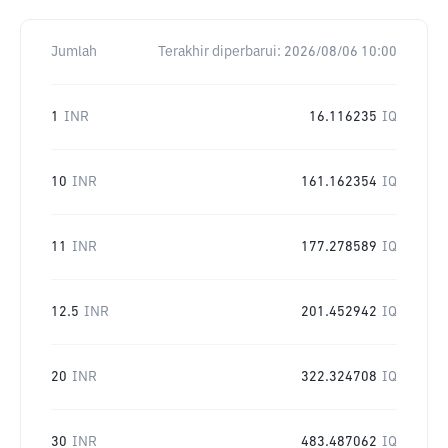
Jumlah
Terakhir diperbarui:
2026/08/06 10:00
1
INR
16.116235
IQ
10
INR
161.162354
IQ
11
INR
177.278589
IQ
12.5
INR
201.452942
IQ
20
INR
322.324708
IQ
30
INR
483.487062
IQ