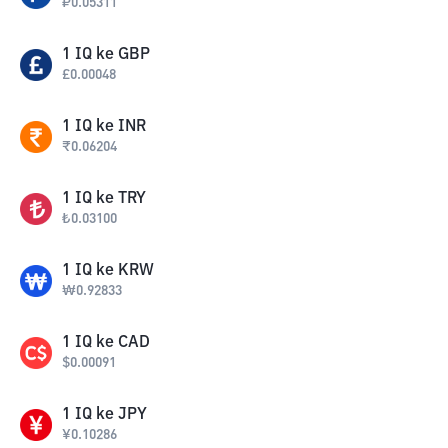
₽
0.05311
1
IQ
ke
GBP
£
0.00048
1
IQ
ke
INR
₹
0.06204
1
IQ
ke
TRY
₺
0.03100
1
IQ
ke
KRW
₩
0.92833
1
IQ
ke
CAD
$
0.00091
1
IQ
ke
JPY
¥
0.10286