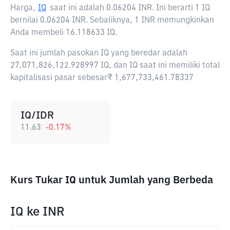
Harga,
IQ
saat ini adalah
0.06204 INR
. Ini berarti 1 IQ
bernilai 0.06204 INR. Sebaliknya, 1 INR memungkinkan
Anda membeli 16.118633 IQ.
Saat ini jumlah pasokan IQ yang beredar adalah
27,071,826,122.928997 IQ, dan IQ saat ini memiliki total
kapitalisasi pasar sebesar₹ 1,677,733,461.78337
IQ/IDR
11.63
-0.17
%
Kurs Tukar IQ untuk Jumlah yang Berbeda
IQ
ke
INR