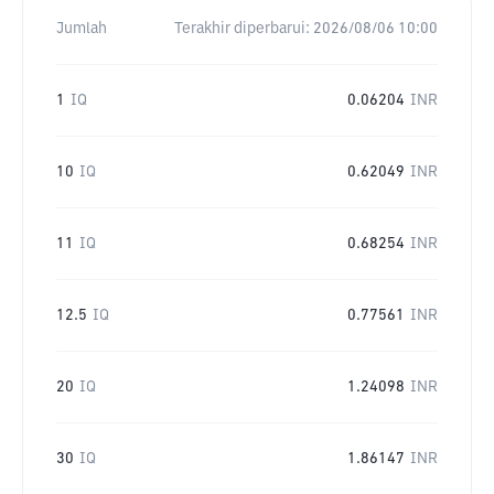
Jumlah
Terakhir diperbarui:
2026/08/06 10:00
1
IQ
0.06204
INR
10
IQ
0.62049
INR
11
IQ
0.68254
INR
12.5
IQ
0.77561
INR
20
IQ
1.24098
INR
30
IQ
1.86147
INR