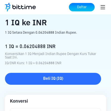
Beranda
Konverter Kripto
IQ
ke
INR
Daftar
1
IQ
ke
INR
1 IQ Setara Dengan 0.06204888 Indian Rupee.
1
IQ
=
0.06204888
INR
Konversikan 1 IQ Menjadi Indian Rupee Dengan Kurs Tukar
Saat Ini.
IQ
/
INR
Kurs
: 1
IQ
=
0.06204888
INR
Beli
IQ
(
IQ
)
Konversi