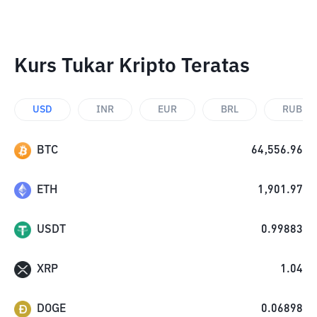
Kurs Tukar Kripto Teratas
USD
INR
EUR
BRL
RUB
BTC
64,556.96
ETH
1,901.97
USDT
0.99883
XRP
1.04
DOGE
0.06898