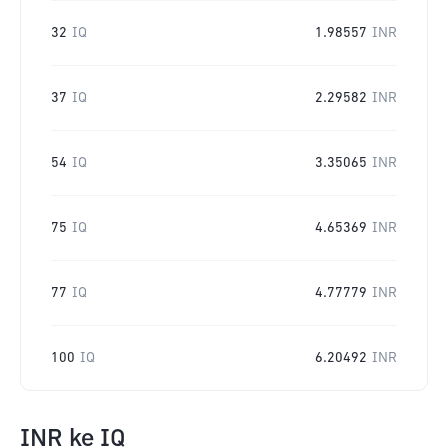
32
IQ
1.98557
INR
37
IQ
2.29582
INR
54
IQ
3.35065
INR
75
IQ
4.65369
INR
77
IQ
4.77779
INR
100
IQ
6.20492
INR
INR
ke
IQ