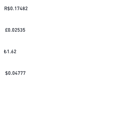
R$
0.17482
£
0.02535
₺
1.62
$
0.04777