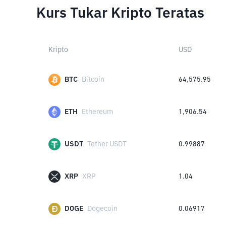
Kurs Tukar Kripto Teratas
Kripto
USD
BTC
Bitcoin
64,575.95
ETH
Ethereum
1,906.54
USDT
Tether USDT
0.99887
XRP
XRP
1.04
DOGE
Dogecoin
0.06917