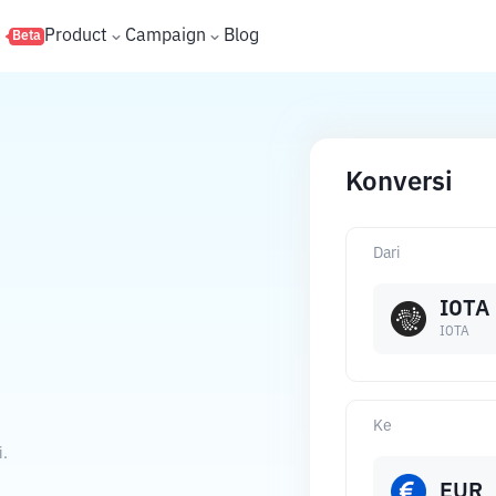
s
Product
Campaign
Blog
Beta
Konversi
Dari
IOTA
IOTA
Ke
i.
EUR