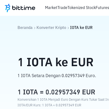
Market
Trade
Tokenized Stock
Future
Beranda
Konverter Kripto
IOTA
ke
EUR
1
IOTA
ke
EUR
1 IOTA Setara Dengan 0.02957349 Euro.
1
IOTA
=
0.02957349
EUR
Konversikan 1 IOTA Menjadi Euro Dengan Kurs Tukar Saat In
IOTA
/
EUR
Kurs
: 1
IOTA
=
0.02957349
EUR