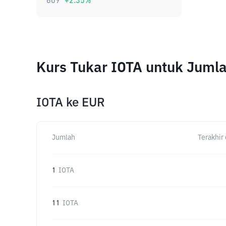
609
+
2.35
%
Kurs Tukar IOTA untuk Juml
IOTA
ke
EUR
Jumlah
Terakhir 
1
IOTA
11
IOTA