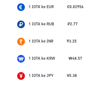
1
IOTA
ke
EUR
€
0.02956
1
IOTA
ke
RUB
₽
2.77
1
IOTA
ke
INR
₹
3.25
1
IOTA
ke
KRW
₩
48.57
1
IOTA
ke
JPY
¥
5.38