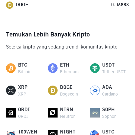
DOGE
0.06888
Temukan Lebih Banyak Kripto
Seleksi kripto yang sedang tren di komunitas kripto
BTC
ETH
USDT
Bitcoin
Ethereum
Tether USDT
XRP
DOGE
ADA
XRP
Dogecoin
Cardano
ORDI
NTRN
SOPH
ORDI
Neutron
Sophon
100WEN
NIGHT
USTC