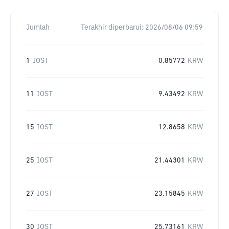
Jumlah
Terakhir diperbarui:
2026/08/06 09:59
1
IOST
0.85772
KRW
11
IOST
9.43492
KRW
15
IOST
12.8658
KRW
25
IOST
21.44301
KRW
27
IOST
23.15845
KRW
30
IOST
25.73161
KRW