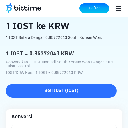
Beranda
Konverter Kripto
IOST
ke
KRW
Daftar
1
IOST
ke
KRW
1 IOST Setara Dengan 0.85772043 South Korean Won.
1
IOST
=
0.85772043
KRW
Konversikan 1 IOST Menjadi South Korean Won Dengan Kurs
Tukar Saat Ini.
IOST
/
KRW
Kurs
: 1
IOST
=
0.85772043
KRW
Beli
IOST
(
IOST
)
Konversi