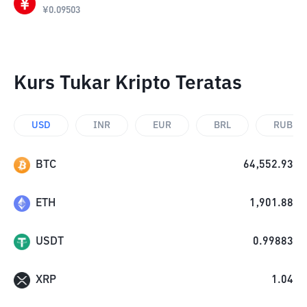
¥
0.09503
Kurs Tukar Kripto Teratas
USD
INR
EUR
BRL
RUB
BTC
64,552.93
ETH
1,901.88
USDT
0.99883
XRP
1.04