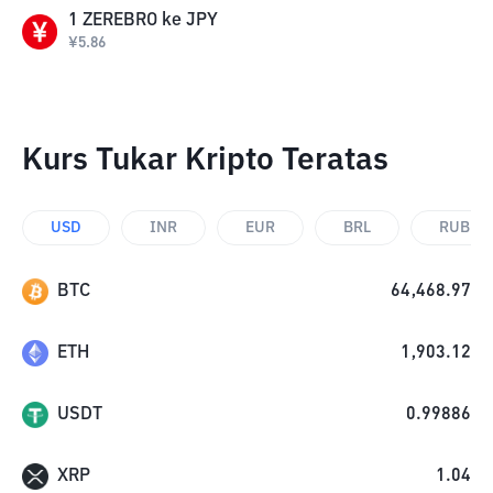
1
ZEREBRO
ke
JPY
¥
5.86
Kurs Tukar Kripto Teratas
USD
INR
EUR
BRL
RUB
BTC
64,468.97
ETH
1,903.12
USDT
0.99886
XRP
1.04