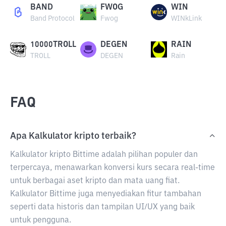
BAND
FWOG
WIN
Band Protocol
Fwog
WINkLink
10000TROLL
DEGEN
RAIN
TROLL
DEGEN
Rain
FAQ
Apa Kalkulator kripto terbaik?
Kalkulator kripto Bittime adalah pilihan populer dan
terpercaya, menawarkan konversi kurs secara real-time
untuk berbagai aset kripto dan mata uang fiat.
Kalkulator Bittime juga menyediakan fitur tambahan
seperti data historis dan tampilan UI/UX yang baik
untuk pengguna.