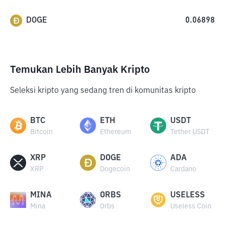
DOGE
0.06898
Temukan Lebih Banyak Kripto
Seleksi kripto yang sedang tren di komunitas kripto
BTC
ETH
USDT
Bitcoin
Ethereum
Tether USDT
XRP
DOGE
ADA
XRP
Dogecoin
Cardano
MINA
ORBS
USELESS
Mina
Orbs
Useless Coin