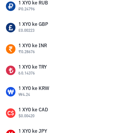
1
XYO
ke
RUB
₽
0.24796
1
XYO
ke
GBP
£
0.00223
1
XYO
ke
INR
₹
0.28676
1
XYO
ke
TRY
₺
0.14376
1
XYO
ke
KRW
₩
4.24
1
XYO
ke
CAD
$
0.00420
1
XYO
ke
JPY