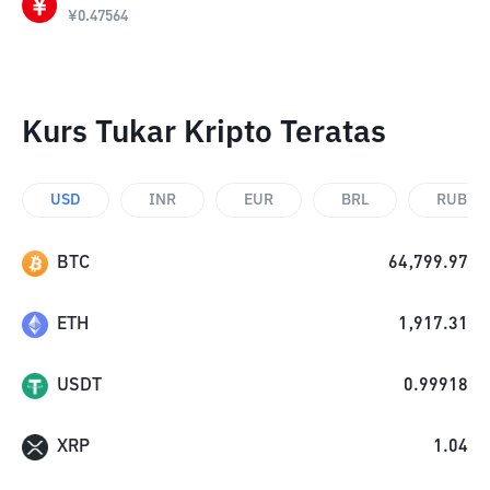
¥
0.47564
Kurs Tukar Kripto Teratas
USD
INR
EUR
BRL
RUB
BTC
64,799.97
ETH
1,917.31
USDT
0.99918
XRP
1.04