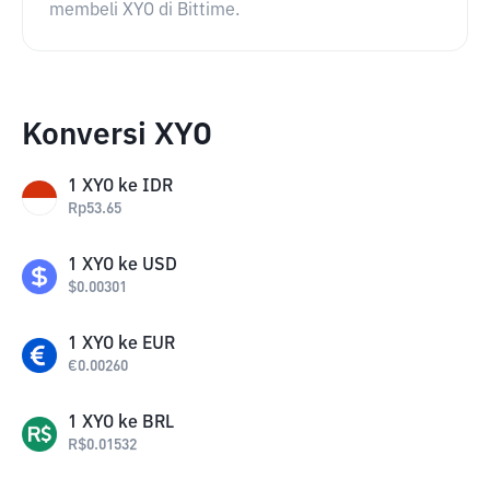
membeli XYO di Bittime.
Konversi XYO
1
XYO
ke
IDR
Rp
53.65
1
XYO
ke
USD
$
0.00301
1
XYO
ke
EUR
€
0.00260
1
XYO
ke
BRL
R$
0.01532