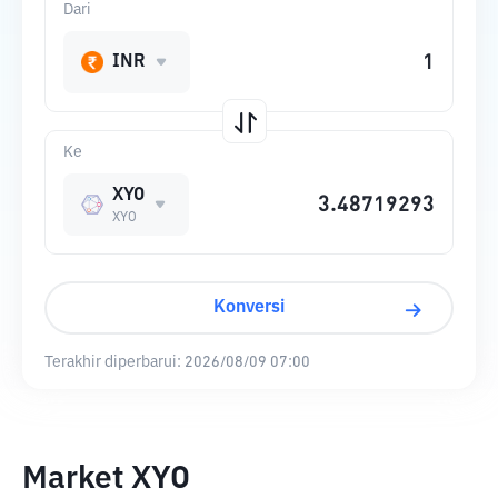
Dari
INR
Ke
XYO
XYO
Konversi
Terakhir diperbarui:
2026/08/09 07:00
Market XYO