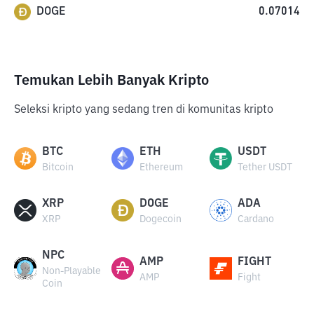
DOGE
0.07014
Temukan Lebih Banyak Kripto
Seleksi kripto yang sedang tren di komunitas kripto
BTC
ETH
USDT
Bitcoin
Ethereum
Tether USDT
XRP
DOGE
ADA
XRP
Dogecoin
Cardano
NPC
AMP
FIGHT
Non-Playable
AMP
Fight
Coin