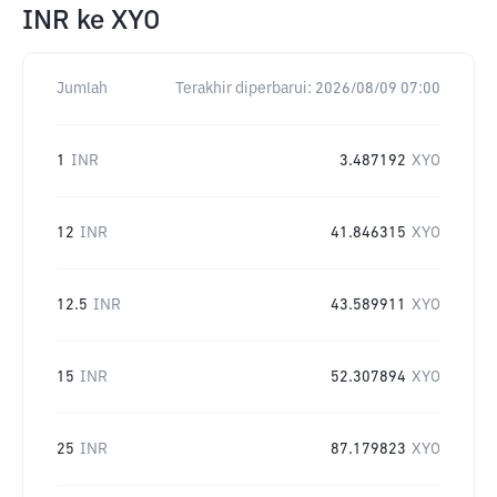
INR
ke
XYO
Jumlah
Terakhir diperbarui:
2026/08/09 07:00
1
INR
3.487192
XYO
12
INR
41.846315
XYO
12.5
INR
43.589911
XYO
15
INR
52.307894
XYO
25
INR
87.179823
XYO