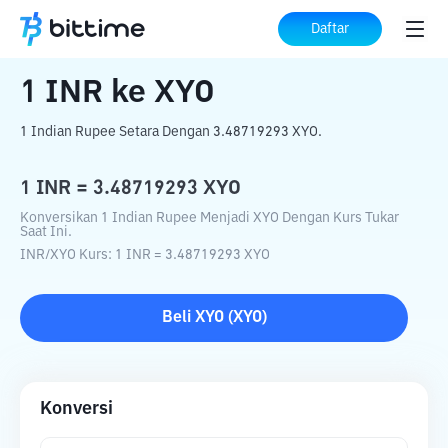
Beranda
Konverter Kripto
INR
ke
XYO
Daftar
1
INR
ke
XYO
1 Indian Rupee Setara Dengan 3.48719293 XYO.
1
INR
=
3.48719293
XYO
Konversikan 1 Indian Rupee Menjadi XYO Dengan Kurs Tukar
Saat Ini.
INR
/
XYO
Kurs
: 1
INR
=
3.48719293
XYO
Beli
XYO
(
XYO
)
Konversi