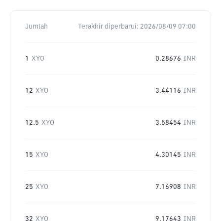
Jumlah
Terakhir diperbarui:
2026/08/09 07:00
1
XYO
0.28676
INR
12
XYO
3.44116
INR
12.5
XYO
3.58454
INR
15
XYO
4.30145
INR
25
XYO
7.16908
INR
32
XYO
9.17643
INR