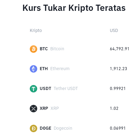
Kurs Tukar Kripto Teratas
Kripto
USD
BTC
Bitcoin
64,792.91
ETH
Ethereum
1,912.23
USDT
Tether USDT
0.99921
XRP
XRP
1.02
DOGE
Dogecoin
0.06991