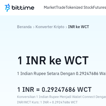
Market
Trade
Tokenized Stock
Future
Beranda
Konverter Kripto
INR
ke
WCT
1
INR
ke
WCT
1 Indian Rupee Setara Dengan 0.29247686 Wal
1
INR
=
0.29247686
WCT
Konversikan 1 Indian Rupee Menjadi Wallet Connect Dengan 
INR
/
WCT
Kurs
: 1
INR
=
0.29247686
WCT