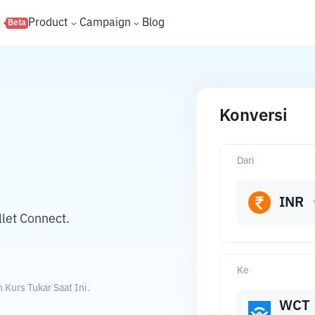
s
Product
Campaign
Blog
Beta
Konversi
Dari
INR
let Connect.
Ke
Kurs Tukar Saat Ini.
WCT