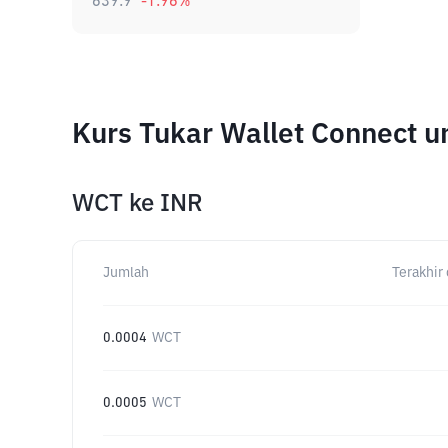
639.9
-1.96
%
Kurs Tukar Wallet Connect 
WCT
ke
INR
Jumlah
Terakhir 
0.0004
WCT
0.0005
WCT