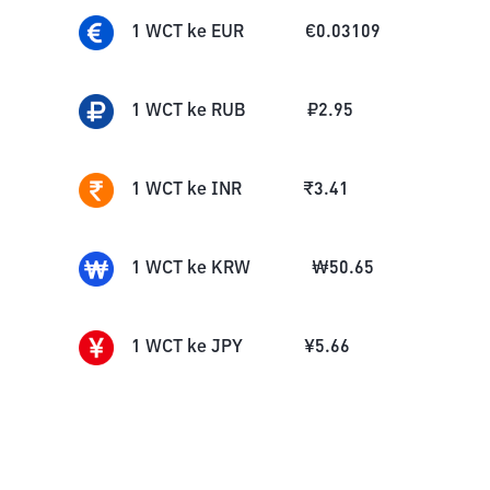
1
WCT
ke
EUR
€
0.03109
1
WCT
ke
RUB
₽
2.95
1
WCT
ke
INR
₹
3.41
1
WCT
ke
KRW
₩
50.65
1
WCT
ke
JPY
¥
5.66