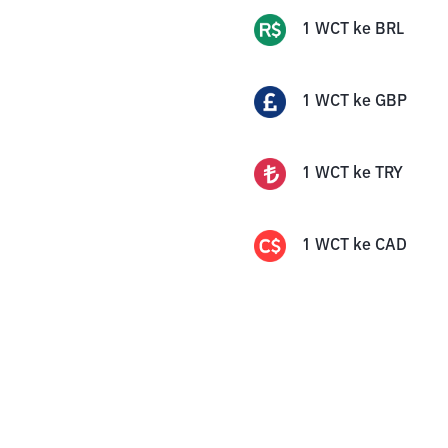
1
WCT
ke
BRL
1
WCT
ke
GBP
1
WCT
ke
TRY
1
WCT
ke
CAD