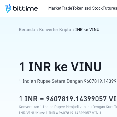
Market
Trade
Tokenized Stock
Future
Beranda
Konverter Kripto
INR
ke
VINU
1
INR
ke
VINU
1 Indian Rupee Setara Dengan 9607819.143990
1
INR
=
9607819.14399057
V
Konversikan 1 Indian Rupee Menjadi vita inu Dengan Kurs Tu
INR
/
VINU
Kurs
: 1
INR
=
9607819.14399057
VINU