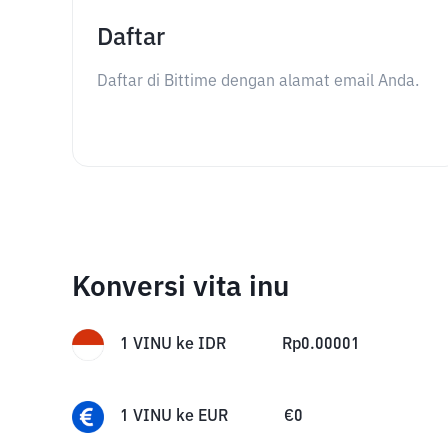
Daftar
Daftar di Bittime dengan alamat email Anda.
Konversi vita inu
1
VINU
ke
IDR
Rp
0.00001
1
VINU
ke
EUR
€
0