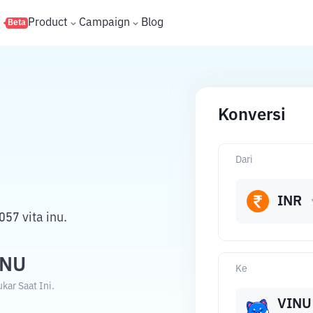
s
Product
Campaign
Blog
Beta
Konversi
Dari
INR
57 vita inu.
INU
Ke
kar Saat Ini.
VINU