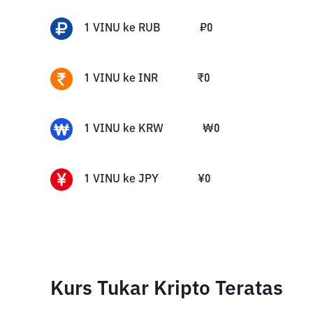
1
VINU
ke
RUB
₽
0
1
VINU
ke
INR
₹
0
1
VINU
ke
KRW
₩
0
1
VINU
ke
JPY
¥
0
Kurs Tukar Kripto Teratas