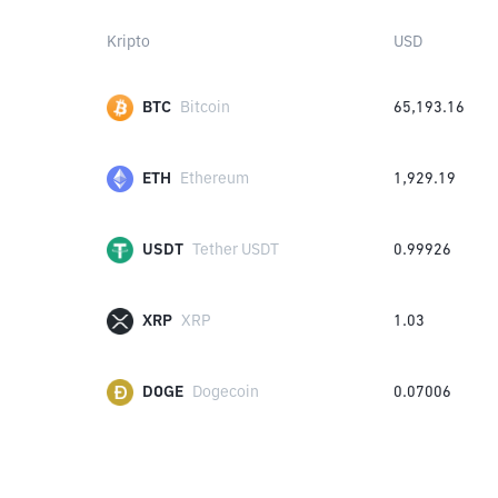
Kripto
USD
BTC
Bitcoin
65,193.16
ETH
Ethereum
1,929.19
USDT
Tether USDT
0.99926
XRP
XRP
1.03
DOGE
Dogecoin
0.07006