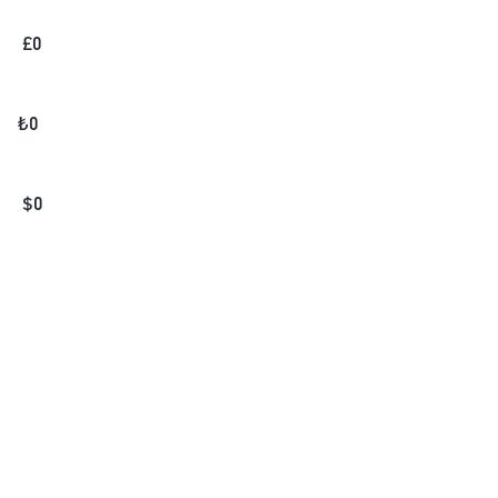
£
0
₺
0
$
0