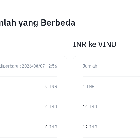
umlah yang Berbeda
INR
ke
VINU
diperbarui:
2026/08/07 12:56
Jumlah
0
INR
1
INR
0
INR
10
INR
0
INR
12
INR