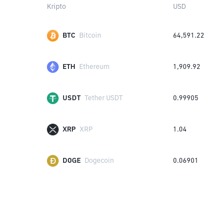
Kripto
USD
BTC
Bitcoin
64,591.22
ETH
Ethereum
1,909.92
USDT
Tether USDT
0.99905
XRP
XRP
1.04
DOGE
Dogecoin
0.06901