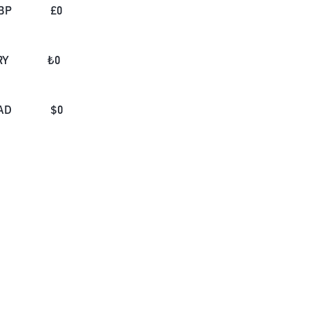
BP
£
0
RY
₺
0
AD
$
0