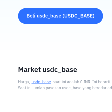
Beli
usdc_base
(
USDC_BASE
)
Market usdc_base
Harga,
usdc_base
saat ini adalah
0 INR
. Ini berar
Saat ini jumlah pasokan usdc_base yang beredar ada