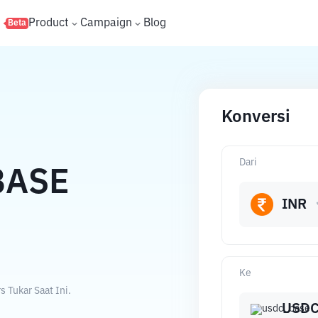
s
Product
Campaign
Blog
Beta
Konversi
Dari
BASE
INR
Ke
 Tukar Saat Ini.
USDC