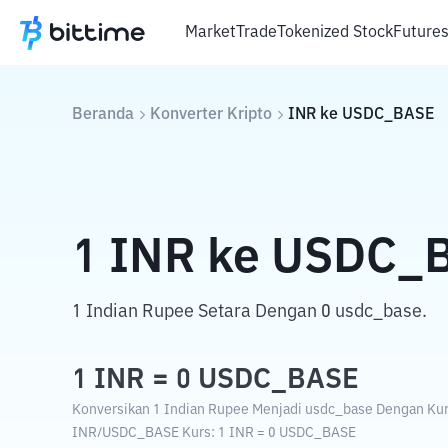
Market
Trade
Tokenized Stock
Future
Beranda
Konverter Kripto
INR
ke
USDC_BASE
1
INR
ke
USDC_
1 Indian Rupee Setara Dengan 0 usdc_base.
1
INR
=
0
USDC_BASE
Konversikan 1 Indian Rupee Menjadi usdc_base Dengan Kurs
INR
/
USDC_BASE
Kurs
: 1
INR
=
0
USDC_BASE