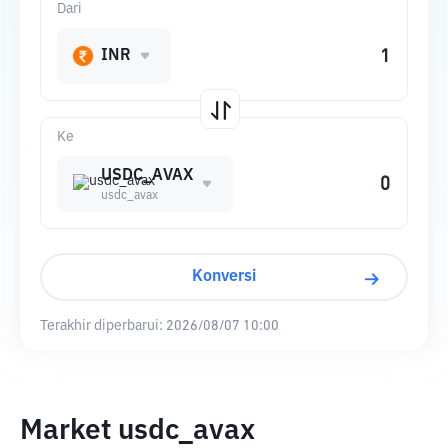
Dari
INR
Ke
USDC_AVAX
usdc_avax
Konversi
Terakhir diperbarui:
2026/08/07 10:00
Market usdc_avax