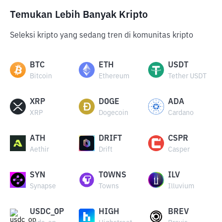
Temukan Lebih Banyak Kripto
Seleksi kripto yang sedang tren di komunitas kripto
BTC
ETH
USDT
Bitcoin
Ethereum
Tether USDT
XRP
DOGE
ADA
XRP
Dogecoin
Cardano
ATH
DRIFT
CSPR
Aethir
Drift
Casper
SYN
TOWNS
ILV
Synapse
Towns
Illuvium
USDC_OP
HIGH
BREV