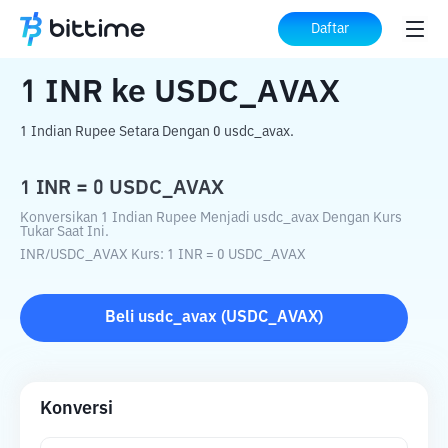
Beranda
Konverter Kripto
INR
ke
USDC_AVAX
Daftar
1
INR
ke
USDC_AVAX
1 Indian Rupee Setara Dengan 0 usdc_avax.
1
INR
=
0
USDC_AVAX
Konversikan 1 Indian Rupee Menjadi usdc_avax Dengan Kurs
Tukar Saat Ini.
INR
/
USDC_AVAX
Kurs
: 1
INR
=
0
USDC_AVAX
Beli
usdc_avax
(
USDC_AVAX
)
Konversi