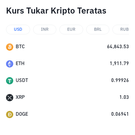
Kurs Tukar Kripto Teratas
USD
INR
EUR
BRL
RUB
BTC
64,843.53
ETH
1,911.79
USDT
0.99926
XRP
1.03
DOGE
0.06941